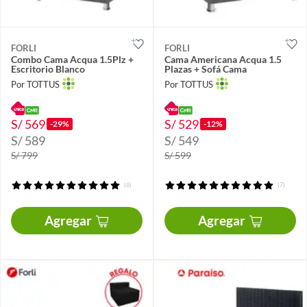
FORLI
FORLI
Combo Cama Acqua 1.5Plz +
Cama Americana Acqua 1.5
Escritorio Blanco
Plazas + Sofá Cama
Por TOTTUS
Por TOTTUS
S/ 569
S/ 529
-29%
-12%
S/ 589
S/ 549
S/ 799
S/ 599
(6)
(7)
Agregar
Agregar