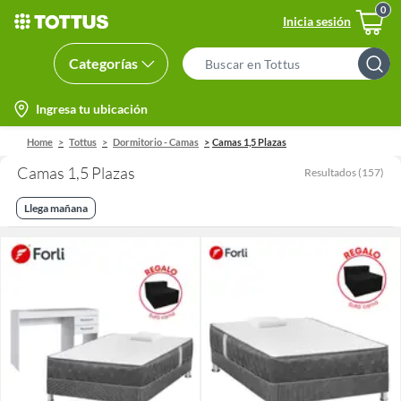
Inicia sesión
Categorías
Search
Bar
location-
Ingresa tu ubicación
icon
Home
Tottus
Dormitorio - Camas
Camas 1,5 Plazas
Camas 1,5 Plazas
Resultados
(
157
)
Llega mañana