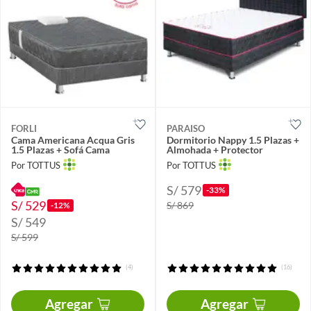
FORLI
PARAISO
Cama Americana Acqua Gris
Dormitorio Nappy 1.5 Plazas +
1.5 Plazas + Sofá Cama
Almohada + Protector
Por TOTTUS
Por TOTTUS
S/ 579
-33%
S/ 529
S/ 869
-12%
S/ 549
S/ 599
(4)
(16)
Agregar
Agregar