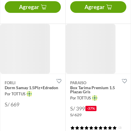
Agregar
Agregar
FORLI
PARAISO
Dorm Samay 1.5Plz+Edredon
Box Tarima Premium 1.5
Plazas Gris
Por TOTTUS
Por TOTTUS
S/ 669
S/ 399
-37%
S/ 629
(2)