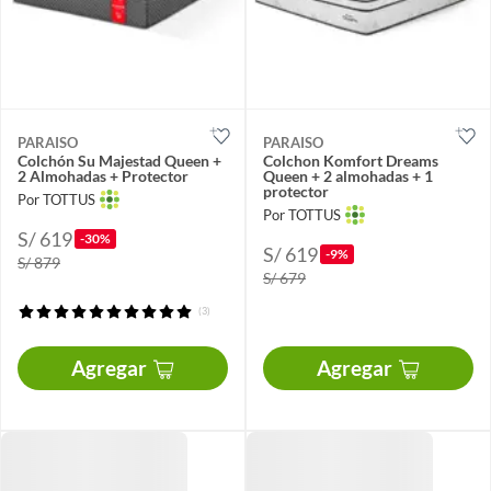
PARAISO
PARAISO
Colchón Su Majestad Queen +
Colchon Komfort Dreams
2 Almohadas + Protector
Queen + 2 almohadas + 1
protector
Por TOTTUS
Por TOTTUS
S/ 619
-30%
S/ 619
-9%
S/ 879
S/ 679
(3)
Agregar
Agregar