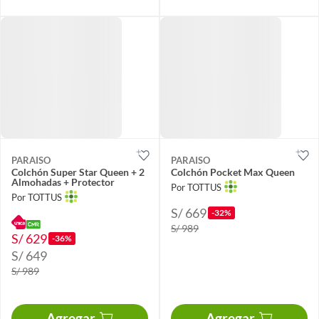
PARAISO
PARAISO
Colchón Super Star Queen + 2
Colchón Pocket Max Queen
Almohadas + Protector
Por TOTTUS
Por TOTTUS
S/ 669
-32%
S/ 989
S/ 629
-36%
S/ 649
S/ 989
Agregar
Agregar