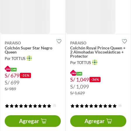
PARAISO
PARAISO
Colchón Super Star Negro
Colchón Royal Prince Queen +
Queen
2 Almohadas Viscoelásticas +
Protector
Por TOTTUS
Por TOTTUS
S/ 679
-31%
S/ 1,049
-36%
S/ 699
S/ 1,099
S/ 989
S/ 1,629
(1)
(6)
Agregar
Agregar