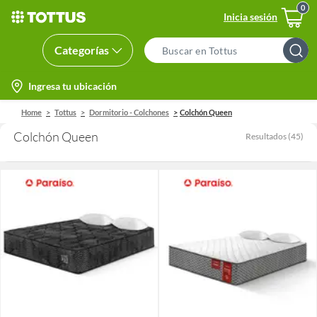
Inicia sesión
Categorías
Search
Bar
location-
Ingresa tu ubicación
icon
Home
Tottus
Dormitorio - Colchones
Colchón Queen
Colchón Queen
Resultados
(
45
)