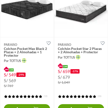
PARAISO
PARAISO
Colchon Pocket Max Black 2
Colchón Pocket Star 2 Plazas
Plazas + 2 Almohadas + 1
+ 2 Almohadas + Protector
Protector
Por TOTTUS
Por TOTTUS
S/ 659
-37%
S/ 549
-29%
S/ 679
S/ 569
S/ 1,049
S/ 769
(12)
(26)