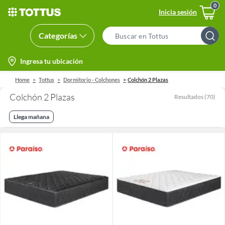
Inicia sesión
Categorías
Search
Bar
location-
Ingresa tu ubicación
icon
Home
Tottus
Dormitorio - Colchones
Colchón 2 Plazas
Colchón 2 Plazas
Resultados
(
70
)
Llega mañana