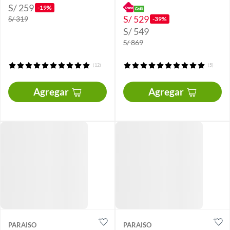
S/ 259
-19%
S/ 529
S/ 319
-39%
S/ 549
S/ 869
(12)
(5)
Agregar
Agregar
PARAISO
PARAISO