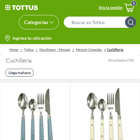
Inicia sesión
Categorías
Search
Bar
location-
Ingresa tu ubicación
icon
Home
Tottus
Decohogar - Menaje
Menaje Comedor
Cuchillería
Cuchillería
Resultados
(
58
)
Llega mañana