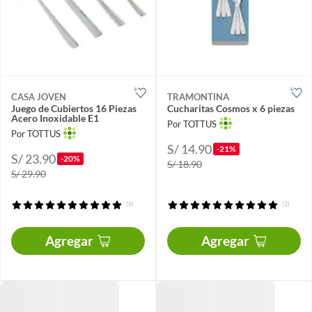
CASA JOVEN
TRAMONTINA
Juego de Cubiertos 16 Piezas
Cucharitas Cosmos x 6 piezas
Acero Inoxidable E1
Por TOTTUS
Por TOTTUS
S/ 14.90
-21%
S/ 23.90
-20%
S/ 18.90
S/ 29.90
(6)
(2)
Agregar
Agregar