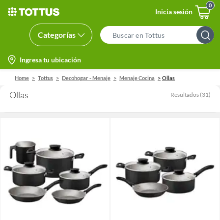
Inicia sesión
Categorías
Search
Bar
location-
Ingresa tu ubicación
icon
Home
Tottus
Decohogar - Menaje
Menaje Cocina
Ollas
Ollas
Resultados
(
31
)