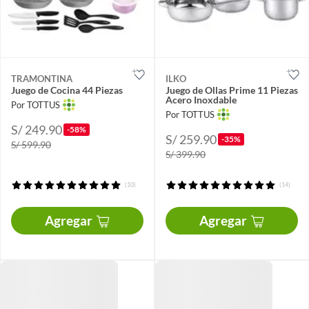
TRAMONTINA
ILKO
Juego de Cocina 44 Piezas
Juego de Ollas Prime 11 Piezas
Acero Inoxdable
Por TOTTUS
Por TOTTUS
S/ 249.90
-58%
S/ 259.90
-35%
S/ 599.90
S/ 399.90
(10)
(14)
Agregar
Agregar