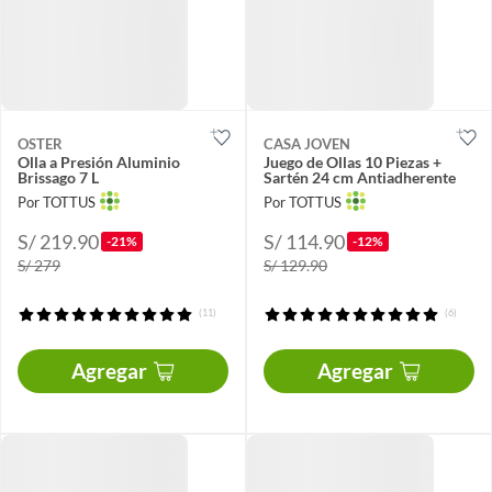
OSTER
CASA JOVEN
Olla a Presión Aluminio
Juego de Ollas 10 Piezas +
Brissago 7 L
Sartén 24 cm Antiadherente
Por TOTTUS
Por TOTTUS
S/ 219.90
S/ 114.90
-21%
-12%
S/ 279
S/ 129.90
(11)
(6)
Agregar
Agregar