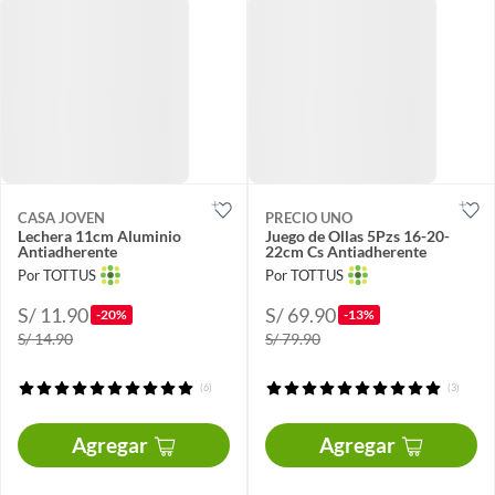
CASA JOVEN
PRECIO UNO
Lechera 11cm Aluminio
Juego de Ollas 5Pzs 16-20-
Antiadherente
22cm Cs Antiadherente
Por TOTTUS
Por TOTTUS
S/ 11.90
S/ 69.90
-20%
-13%
S/ 14.90
S/ 79.90
(6)
(3)
Agregar
Agregar