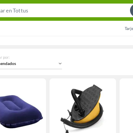
Search
Bar
Tarj
r por
:
endados