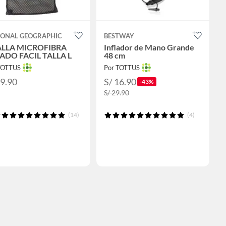
IONAL GEOGRAPHIC
BESTWAY
LLA MICROFIBRA
Inflador de Mano Grande
ADO FACIL TALLA L
48 cm
TOTTUS
Por TOTTUS
99.90
S/ 16.90
-43%
S/ 29.90
(14)
(4)