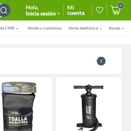
0
Hola
,
Mi
cuenta
Inicia sesión
eta CMR
Vende y comisiona
Venta telefónica
Ayuda
1