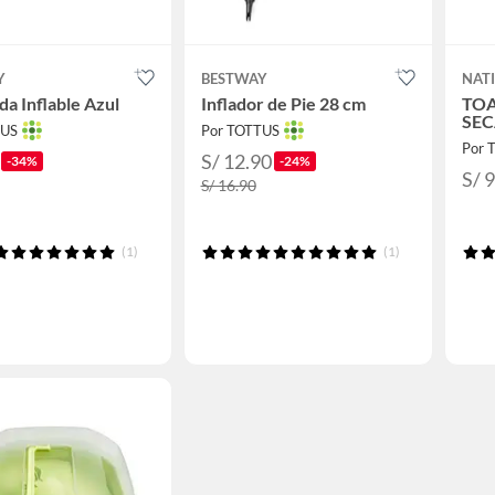
Y
BESTWAY
NAT
a Inflable Azul
Inflador de Pie 28 cm
TOA
SEC
TUS
Por TOTTUS
Por 
S/ 12.90
-34%
-24%
S/ 
S/ 16.90
(1)
(1)