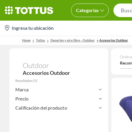
Categorías
location-
Ingresa tu ubicación
icon
Home
Tottus
Deportes y aire libre - Outdoor
Accesorios Outdoor
Ordena
Recom
Outdoor
Accesorios Outdoor
Resultados
(
5
)
Marca
Precio
Calificación del producto