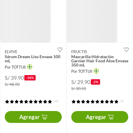
ELVIVE
FRUCTIS
Sérum Dream Liso Envase 100
Mascarilla Hidratación
mL
Garnier Hair Food Aloe Envase
350 mL
Por TOTTUS
Por TOTTUS
S/ 39.90
-18%
S/ 29.90
-2%
S/ 48.90
S/ 30.50
(15)
(3)
Agregar
Agregar