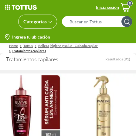
Inicia sesión
Categorías
Search
Bar
location-
Ingresa tu ubicación
icon
Home
Tottus
Belleza, higiene y salud - Cuidado capilar
Tratamientos capilares
Tratamientos capilares
Resultados
(
91
)