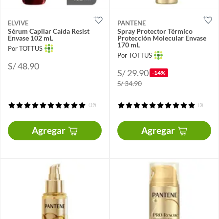
ELVIVE
PANTENE
Sérum Capilar Caída Resist
Spray Protector Térmico
Envase 102 mL
Protección Molecular Envase
170 mL
Por TOTTUS
Por TOTTUS
S/ 48.90
S/ 29.90
-14%
S/ 34.90
(19)
(3)
Agregar
Agregar