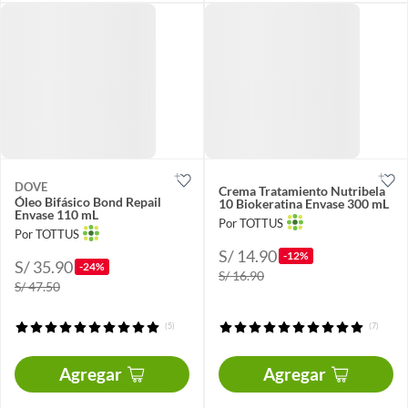
DOVE
Crema Tratamiento Nutribela
Óleo Bifásico Bond Repail
10 Biokeratina Envase 300 mL
Envase 110 mL
Por TOTTUS
Por TOTTUS
S/ 14.90
-12%
S/ 35.90
-24%
S/ 16.90
S/ 47.50
(5)
(7)
Agregar
Agregar