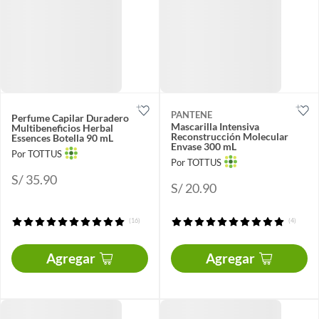
PANTENE
Perfume Capilar Duradero
Mascarilla Intensiva
Multibeneficios Herbal
Reconstrucción Molecular
Essences Botella 90 mL
Envase 300 mL
Por TOTTUS
Por TOTTUS
S/ 35.90
S/ 20.90
(16)
(4)
Agregar
Agregar