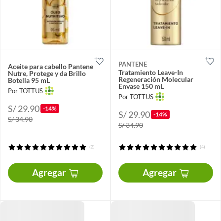
PANTENE
Aceite para cabello Pantene
Tratamiento Leave-In
Nutre, Protege y da Brillo
Regeneración Molecular
Botella 95 mL
Envase 150 mL
Por TOTTUS
Por TOTTUS
S/ 29.90
-14%
S/ 29.90
-14%
S/ 34.90
S/ 34.90
(2)
(4)
Agregar
Agregar