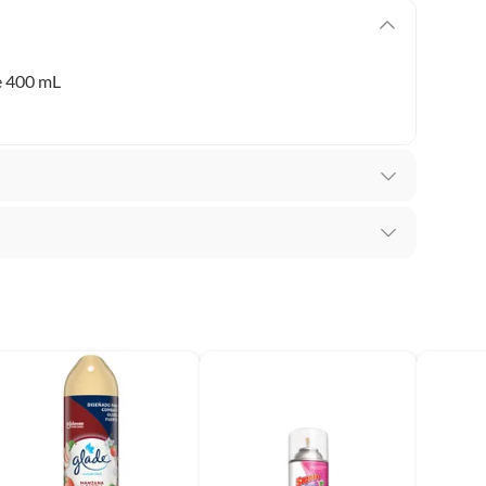
e 400 mL
recibes para hacer una devolución.
erentes, otras con restricciones y algunas que no se
ores tienen:
 productos para asfalto, hormigón, albañilería.