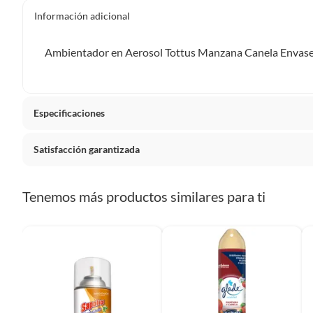
Información adicional
Ambientador en Aerosol Tottus Manzana Canela Envas
Especificaciones
Satisfacción garantizada
La mayoría de los productos tienen
30 días desde que los 
Tenemos más productos similares para ti
Sin embargo, tenemos categorías que cuentan con plazos dif
pueden devolver ni cambiar. Conoce cuáles son:
Productos vendidos por
Falabella, Tottus y otros vended
48 horas: cemento, mezclas de hormigón, morteros, yeso y otros
7 días: colchones y productos de combustión.
Productos vendidos por
Sodimac
tienen: