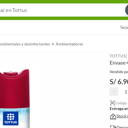
S
e
a
Tarj
r
c
Ambientales y desinfectantes
Ambientadores
h
B
|
TOTTUS
a
Envase 
r
Vendido po
S/ 6.9
−
Código
Entrega e
Stock 
Despa