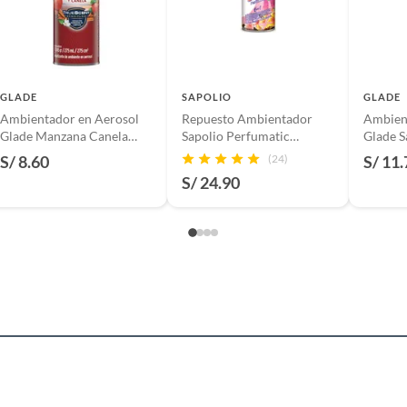
s productos para asfalto.
, tecnología, línea blanca, colchones, muebles, bicicletas y
n
GLADE
SAPOLIO
GLADE
Ambientador en Aerosol
Repuesto Ambientador
Ambien
Glade Manzana Canela
Sapolio Perfumatic
Glade S
Envase 275 mL
Popurrí Flores Envase 240
mL
S/ 8.60
(24)
S/ 11.
suplementos alimenticios, vitaminas.
mL
S/ 24.90
baño con señales de uso, sin empaques, etiquetas o sellos.