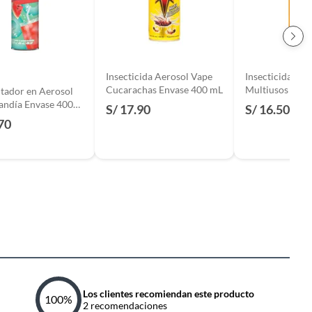
Insecticida Aerosol Vape
Insecticida Aer
Cucarachas Envase 400 mL
Multiusos Enva
tador en Aerosol
andía Envase 400
S/ 17.90
S/ 16.50
70
Los clientes recomiendan este producto
100
%
2
recomendaciones