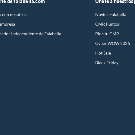
rte de falabella.com
Únete a nuestros
a con nosotros
Novios Falabella
 empresa
CMR Puntos
dedor Independiente de Falabella
Pide tu CMR
Cyber WOW 2026
Hot Sale
Black Friday