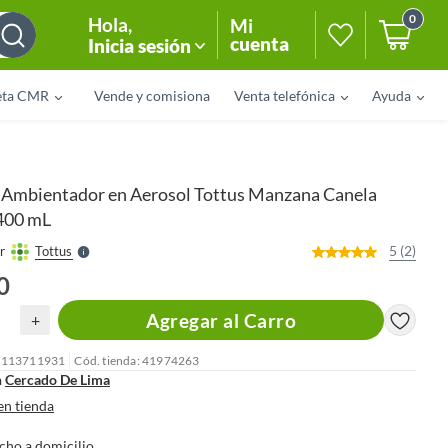
0
Hola
,
Mi
cuenta
Inicia sesión
eta CMR
Vende y comisiona
Venta telefónica
Ayuda
o
f
n
I
Ambientador en Aerosol Tottus Manzana Canela
r
e
400 mL
l
l
e
5 (2)
r
Tottus
S
0
Agregar al Carro
+
: 113711931
Cód. tienda: 41974263
n
Cercado De Lima
en tienda
cho a domicilio