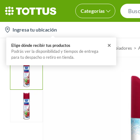
Categorías
l
Ingresa tu ubicación
o
c
✕
Elige dónde recibir tus productos
Home
Tottus
Utiles de aseo y limpieza - Limpiadores
a
Podrás ver la disponibilidad y tiempos de entrega
para tu despacho o retiro en tienda.
t
i
o
n
-
i
c
o
n