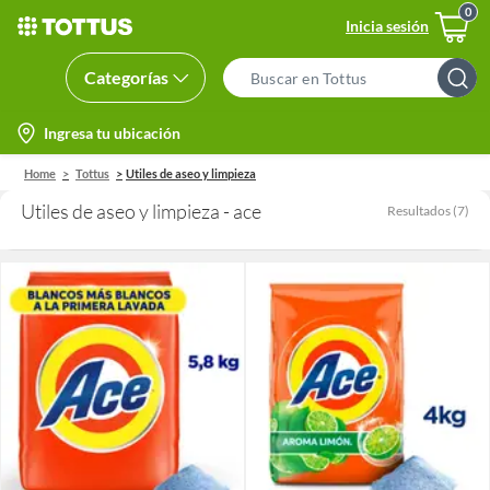
Inicia sesión
Categorías
Search
Bar
location-
Ingresa tu ubicación
icon
Home
Tottus
Utiles de aseo y limpieza
Utiles de aseo y limpieza - ace
Resultados
(
7
)