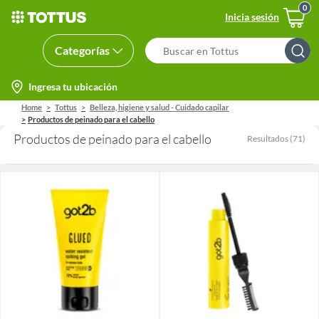
Inicia sesión
Categorías
Search
Bar
location-
Ingresa tu ubicación
icon
Home
Tottus
Belleza, higiene y salud - Cuidado capilar
Productos de peinado para el cabello
Productos de peinado para el cabello
Resultados
(
71
)