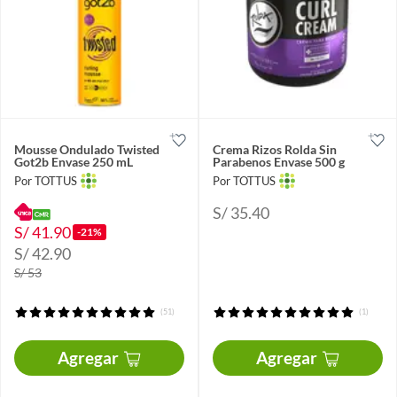
Mousse Ondulado Twisted
Crema Rizos Rolda Sin
Got2b Envase 250 mL
Parabenos Envase 500 g
Por TOTTUS
Por TOTTUS
S/ 35.40
S/ 41.90
-21%
S/ 42.90
S/ 53
(51)
(1)
Agregar
Agregar