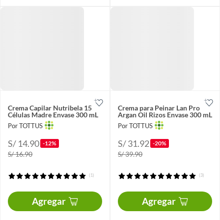
Crema Capilar Nutribela 15
Crema para Peinar Lan Pro
Células Madre Envase 300 mL
Argan Oil Rizos Envase 300 mL
Por TOTTUS
Por TOTTUS
S/ 14.90
S/ 31.92
-12%
-20%
S/ 16.90
S/ 39.90
(1)
(3)
Agregar
Agregar