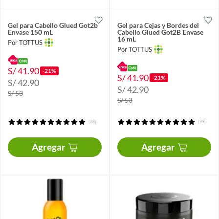
Gel para Cabello Glued Got2b
Gel para Cejas y Bordes del
Envase 150 mL
Cabello Glued Got2B Envase
16 mL
Por TOTTUS
Por TOTTUS
S/ 41.90
-21%
S/ 41.90
-21%
S/ 42.90
S/ 42.90
S/ 53
S/ 53
(68)
(99)
Agregar
Agregar