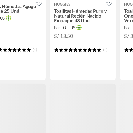
HUGGIES
HUG
as Húmedas Agugu
e 25 Und
Toallitas Húmedas Puro y
Toal
Natural Recién Nacido
One
TUS
Empaque 48 Und
Ver
Por TOTTUS
Por 
S/ 13.50
S/ 
(1)
(2)