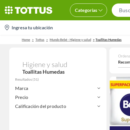
Categorías
location-
Ingresa tu ubicación
icon
Home
Tottus
Mundo Bebé - Higiene y salud
Toallitas Humedas
Ordena
Recom
Higiene y salud
Toallitas Humedas
Resultados
(
51
)
Marca
Precio
Calificación del producto