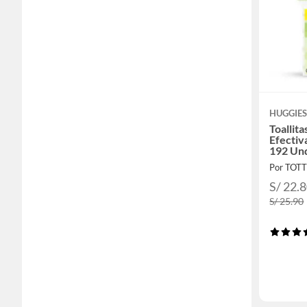
HUGGIE
Toallit
Efectiv
192 Un
Por TOT
S/ 22.
S/ 25.90