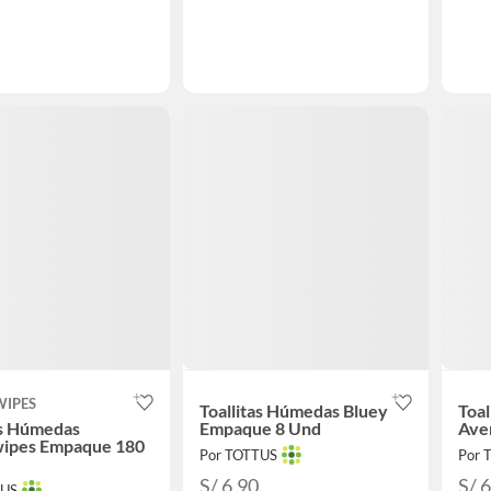
WIPES
Toallitas Húmedas Bluey
Toal
as Húmedas
Empaque 8 Und
Ave
ipes Empaque 180
Por TOTTUS
Por 
S/ 6.90
S/ 
TUS