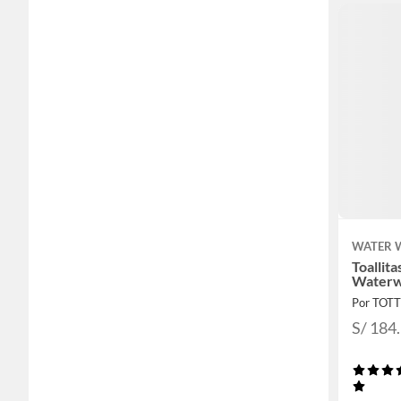
WATER 
Toallit
Waterw
Por TOT
S/ 184