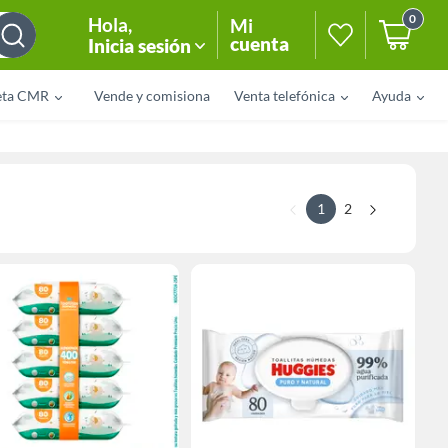
0
Hola
,
Mi
cuenta
Inicia sesión
eta CMR
Vende y comisiona
Venta telefónica
Ayuda
1
2