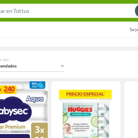
Search
Bar
Tarj
r por
:
endados