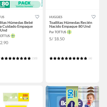
TUS
HUGGIES
llitas Húmedas Bebé
Toallitas Húmedas Recién
ra Cuidado Empaque
Nacido Empaque 80 Und
 Und
Por TOTTUS
TOTTUS
S/ 18.50
22.90
(10)
(6)