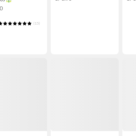
90
(15)