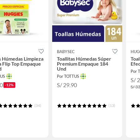
S
BABYSEC
HUG
as Húmedas Limpieza
Toallitas Húmedas Súper
Toal
a Flip Top Empaque
Premium Empaque 184
Efe
d
Und
Por 
TUS
Por TOTTUS
S/ 
80
S/ 29.90
-12%
S/ 3
(34)
(13)