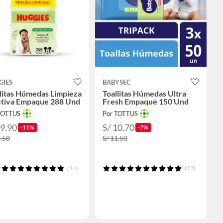
GIES
BABYSEC
litas Húmedas Limpieza
Toallitas Húmedas Ultra
ctiva Empaque 288 Und
Fresh Empaque 150 Und
TOTTUS
Por TOTTUS
29.90
S/ 10.70
-11%
-7%
3.50
S/ 11.50
(14)
(13)