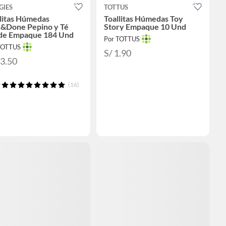
GIES
TOTTUS
litas Húmedas
Toallitas Húmedas Toy
&Done Pepino y Té
Story Empaque 10 Und
de Empaque 184 Und
Por TOTTUS
TOTTUS
S/ 1.90
33.50
(16)