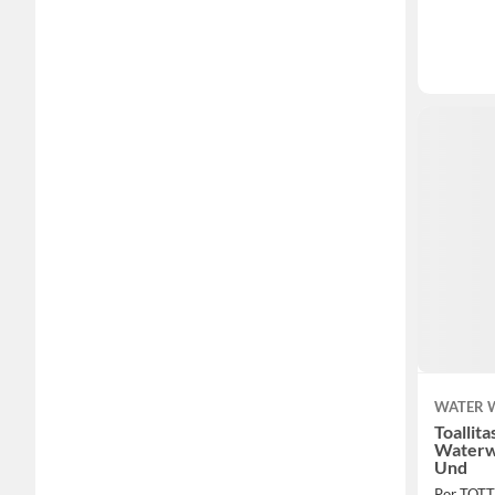
WATER 
Toallit
Waterw
Und
Por TOT