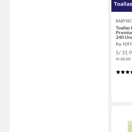
BABYSE
Toalla
Premiu
240 Un
Por TOT
S/ 31.
S/ 32.50