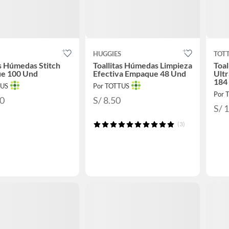
HUGGIES
TOT
as Húmedas Stitch
Toallitas Húmedas Limpieza
Toa
e 100 Und
Efectiva Empaque 48 Und
Ult
184
TUS
Por TOTTUS
Por 
90
S/ 8.50
S/ 
(3)