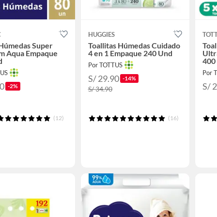
C
HUGGIES
TOT
s Húmedas Super
Toallitas Húmedas Cuidado
Toa
m Aqua Empaque
4 en 1 Empaque 240 Und
Ult
d
400
Por TOTTUS
TUS
Por 
S/ 29.90
-14%
90
S/ 
-2%
S/ 34.90
(12)
(16)