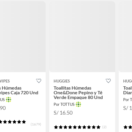
WIPES
HUGGIES
HUG
as Húmedas
Toallitas Húmedas
Toal
ipes Caja 720 Und
One&Done Pepino y Té
Dia
Verde Empaque 80 Und
TUS
Por 
Por TOTTUS
.90
S/ 
S/ 16.50
(1679)
(2)