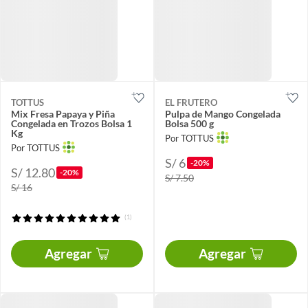
TOTTUS
EL FRUTERO
Mix Fresa Papaya y Piña
Pulpa de Mango Congelada
Congelada en Trozos Bolsa 1
Bolsa 500 g
Kg
Por TOTTUS
Por TOTTUS
S/ 6
-20%
S/ 12.80
-20%
S/ 7.50
S/ 16
(1)
Agregar
Agregar