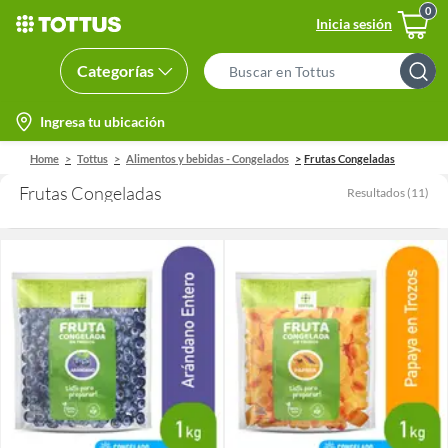
Inicia sesión
Categorías
Search
Bar
location-
Ingresa tu ubicación
icon
Home
Tottus
Alimentos y bebidas - Congelados
Frutas Congeladas
Frutas Congeladas
Resultados
(
11
)