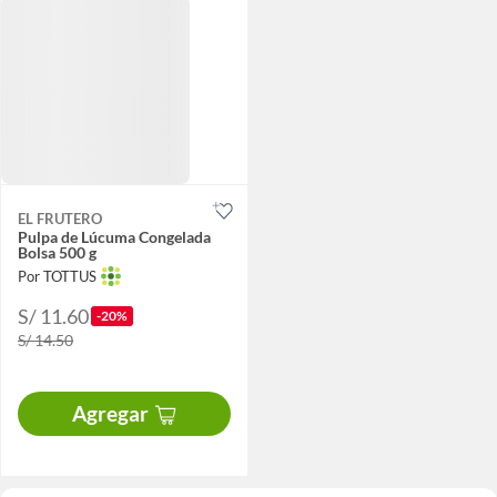
EL FRUTERO
Pulpa de Lúcuma Congelada
Bolsa 500 g
Por TOTTUS
S/ 11.60
-20%
S/ 14.50
Agregar