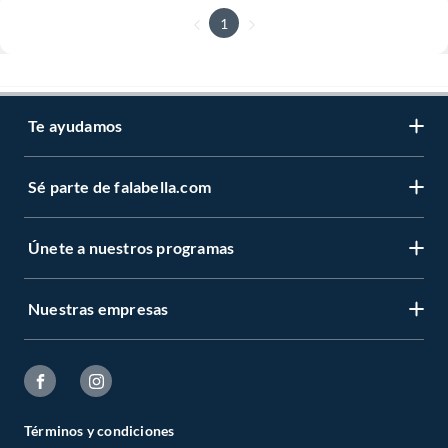
1
Te ayudamos
Sé parte de falabella.com
Únete a nuestros programas
Nuestras empresas
Términos y condiciones