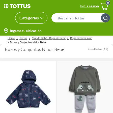
Inicia sesión
Categorías
Search
Bar
location-
Ingresa tu ubicación
icon
Home
Tottus
Mundo Bebé - Ropa de bebé
Ropa de bebé niño
Buzos y Conjuntos Niños Bebé
Buzos y Conjuntos Niños Bebé
Resultados
(
12
)