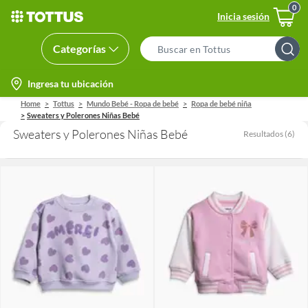
Inicia sesión
Categorías
Search
Bar
location-
Ingresa tu ubicación
icon
Home
Tottus
Mundo Bebé - Ropa de bebé
Ropa de bebé niña
Sweaters y Polerones Niñas Bebé
Sweaters y Polerones Niñas Bebé
Resultados
(
6
)