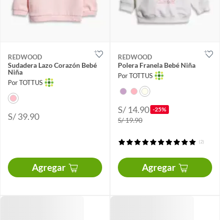
REDWOOD
REDWOOD
Sudadera Lazo Corazón Bebé
Polera Franela Bebé Niña
Niña
Por TOTTUS
Por TOTTUS
S/ 14.90
-25%
S/ 39.90
S/ 19.90
(2)
Agregar
Agregar