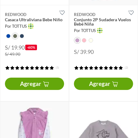
REDWOOD
REDWOOD
Casaca Ultraliviana Bebe Niño
Conjunto 2P Sudadera Vuelos
Bebé Niña
Por TOTTUS
Por TOTTUS
S/ 19.90
-60%
S/ 39.90
S/ 49.90
(5)
(2)
Agregar
Agregar