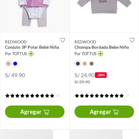
REDWOOD
REDWOOD
Conjuto 3P Polar Bebé Niña
Chompa Bordada Bebe Niño
Por TOTTUS
Por TOTTUS
S/ 49.90
S/ 24.90
-38%
S/ 39.90
(2)
(2)
Agregar
Agregar