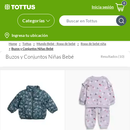
Inicia sesión
Categorías
Search
Bar
location-
Ingresa tu ubicación
icon
Home
Tottus
Mundo Bebé - Ropa de bebé
Ropa de bebé niña
Buzos y Conjuntos Niñas Bebé
Buzos y Conjuntos Niñas Bebé
Resultados
(
10
)