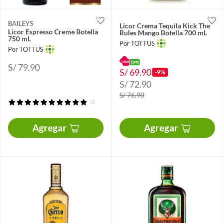
BAILEYS
Licor Crema Tequila Kick The
Licor Espresso Creme Botella
Rules Mango Botella 700 mL
750 mL
Por TOTTUS
Por TOTTUS
S/ 79.90
S/ 69.90
-9%
S/ 72.90
S/ 76.90
(2)
Agregar
Agregar