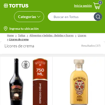
Inicia sesión
Categorías
Search
Bar
location-
Ingresa tu ubicación
icon
Home
Tottus
Alimentos y bebidas - Bebidas y licores
Licores
Licores de crema
Licores de crema
Resultados
(
37
)