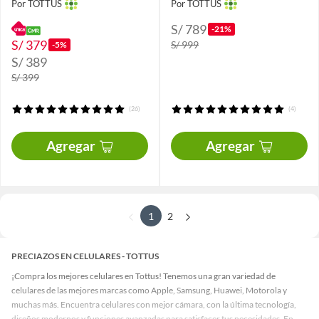
Por TOTTUS
Por TOTTUS
S/ 789
-21%
S/ 379
S/ 999
-5%
S/ 389
S/ 399
(26)
(4)
Agregar
Agregar
1
2
PRECIAZOS EN CELULARES - TOTTUS
¡Compra los mejores celulares en Tottus! Tenemos una gran variedad de
celulares de las mejores marcas como Apple, Samsung, Huawei, Motorola y
muchas más. Encuentra celulares con mejor cámara, con la última tecnología,
diseños modernos y funciones avanzadas para satisfacer tus necesidades. En