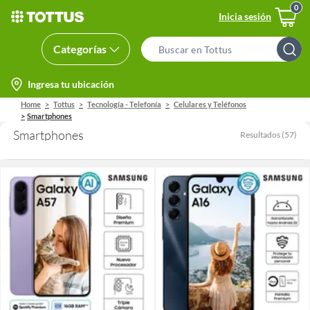
Inicia sesión
Categorías
Search
Bar
location-
Ingresa tu ubicación
icon
Home
Tottus
Tecnología - Telefonía
Celulares y Teléfonos
Smartphones
Smartphones
Resultados
(
57
)