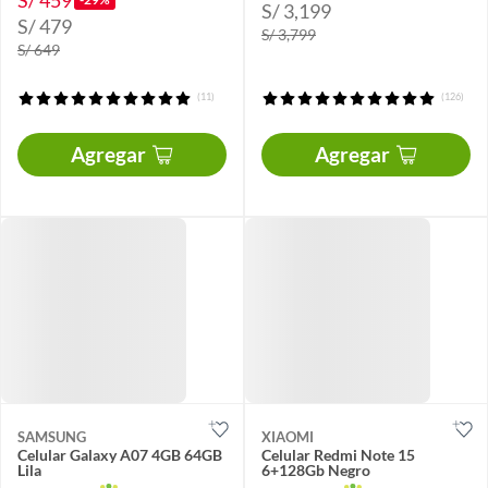
S/ 3,199
S/ 479
S/ 3,799
S/ 649
(11)
(126)
Agregar
Agregar
SAMSUNG
XIAOMI
Celular Galaxy A07 4GB 64GB
Celular Redmi Note 15
Lila
6+128Gb Negro