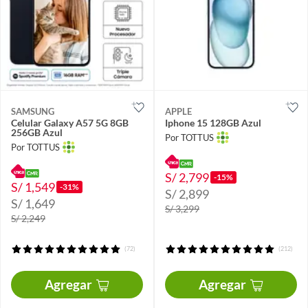
SAMSUNG
APPLE
Celular Galaxy A57 5G 8GB
Iphone 15 128GB Azul
256GB Azul
Por TOTTUS
Por TOTTUS
S/ 2,799
-15%
S/ 1,549
-31%
S/ 2,899
S/ 1,649
S/ 3,299
S/ 2,249
(72)
(212)
Agregar
Agregar