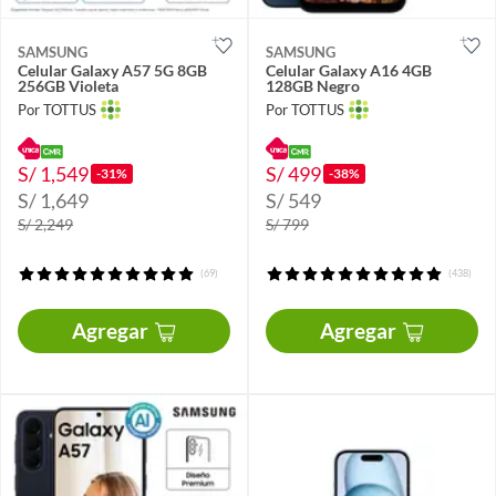
SAMSUNG
SAMSUNG
Celular Galaxy A57 5G 8GB
Celular Galaxy A16 4GB
256GB Violeta
128GB Negro
Por TOTTUS
Por TOTTUS
S/ 1,549
S/ 499
-31%
-38%
S/ 1,649
S/ 549
S/ 2,249
S/ 799
(69)
(438)
Agregar
Agregar