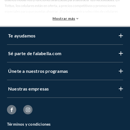
Tottus, los celulares están en oferta, a precios competitivos y promociones
especiales para que puedas ahorrar. ¡Explora nuestra selección de celulares
ahora y elige el que mejor se adapte a tus necesidades! ¡Compra tu celular en
Mostrar más
Tottus y disfruta de la mejor experiencia de compra!
Te ayudamos
Sé parte de falabella.com
Únete a nuestros programas
Nuestras empresas
Términos y condiciones