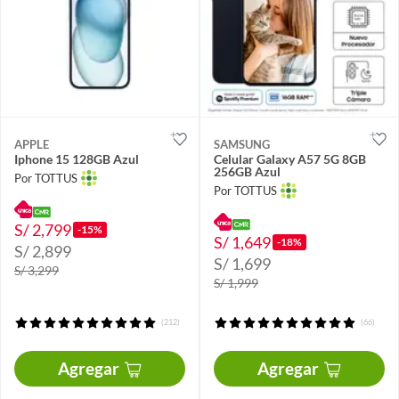
APPLE
SAMSUNG
Iphone 15 128GB Azul
Celular Galaxy A57 5G 8GB
256GB Azul
Por TOTTUS
Por TOTTUS
S/ 2,799
-15%
S/ 1,649
-18%
S/ 2,899
S/ 1,699
S/ 3,299
S/ 1,999
(212)
(66)
Agregar
Agregar