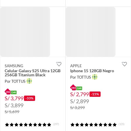
SAMSUNG
APPLE
Celular Galaxy S25 Ultra 12GB
Iphone 15 128GB Negro
256GB Titanium Black
Por TOTTUS
Por TOTTUS
S/ 2,799
-15%
S/ 3,799
-33%
S/ 2,899
S/ 3,899
S/ 3,299
S/ 5,699
(297)
(105)