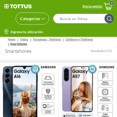
Inicia sesión
Categorías
Search
Bar
location-
Ingresa tu ubicación
icon
Home
Tottus
Tecnología - Telefonía
Celulares y Teléfonos
Smartphones
Smartphones
Resultados
(
52
)