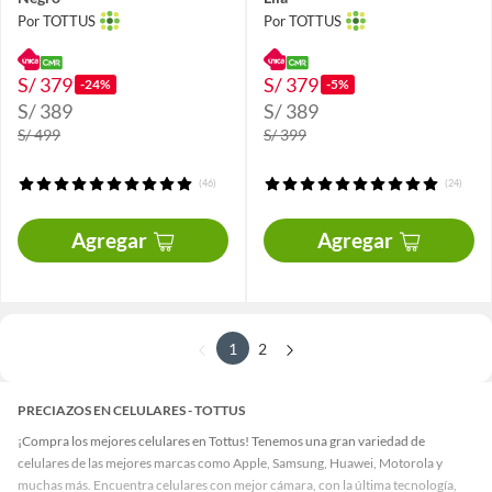
Por TOTTUS
Por TOTTUS
S/ 379
S/ 379
-24%
-5%
S/ 389
S/ 389
S/ 499
S/ 399
(46)
(24)
Agregar
Agregar
1
2
PRECIAZOS EN CELULARES - TOTTUS
¡Compra los mejores celulares en Tottus! Tenemos una gran variedad de
celulares de las mejores marcas como Apple, Samsung, Huawei, Motorola y
muchas más. Encuentra celulares con mejor cámara, con la última tecnología,