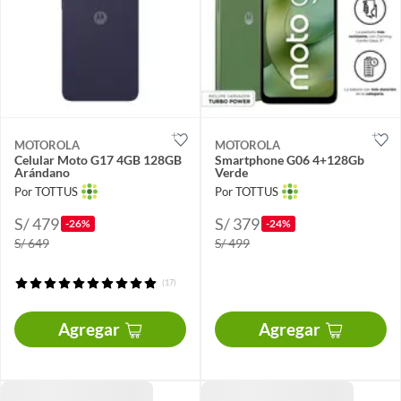
MOTOROLA
MOTOROLA
Celular Moto G17 4GB 128GB
Smartphone G06 4+128Gb
Arándano
Verde
Por TOTTUS
Por TOTTUS
S/ 479
S/ 379
-26%
-24%
S/ 649
S/ 499
(17)
Agregar
Agregar