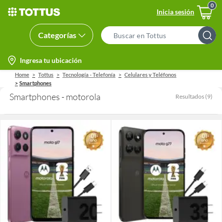
Inicia sesión
Categorías
Search
Bar
location-
Ingresa tu ubicación
icon
Home
Tottus
Tecnología - Telefonía
Celulares y Teléfonos
Smartphones
Smartphones - motorola
Resultados
(
9
)