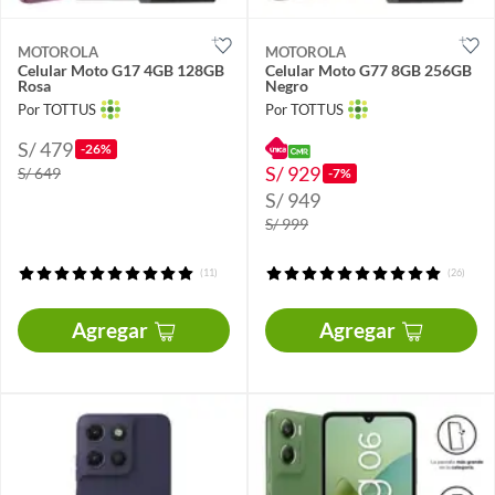
MOTOROLA
MOTOROLA
Celular Moto G17 4GB 128GB
Celular Moto G77 8GB 256GB
Rosa
Negro
Por TOTTUS
Por TOTTUS
S/ 479
-26%
S/ 929
S/ 649
-7%
S/ 949
S/ 999
(11)
(26)
Agregar
Agregar