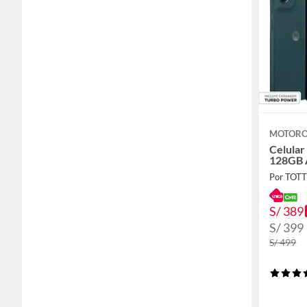
MOTOR
Celula
128GB 
Por TOT
S/ 389
S/ 399
S/ 499