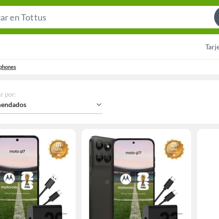
Search
Bar
Tarj
phones
r por
:
endados