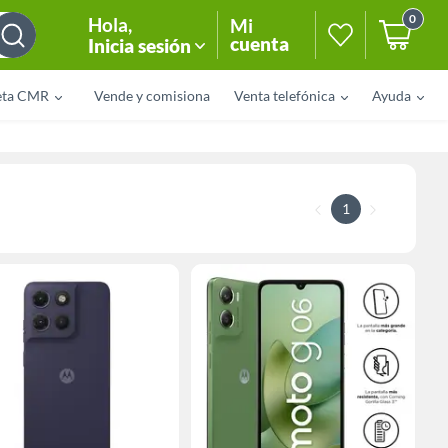
0
Hola
,
Mi
cuenta
Inicia sesión
eta CMR
Vende y comisiona
Venta telefónica
Ayuda
1