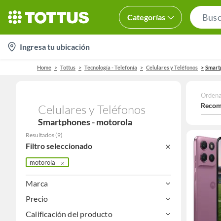
Categorías
location-
Ingresa tu ubicación
icon
Home
Tottus
Tecnología - Telefonía
Celulares y Teléfonos
Smart
Ordena
Recom
Celulares y Teléfonos
Smartphones - motorola
Resultados
(
9
)
Filtro seleccionado
motorola
Marca
Precio
Calificación del producto