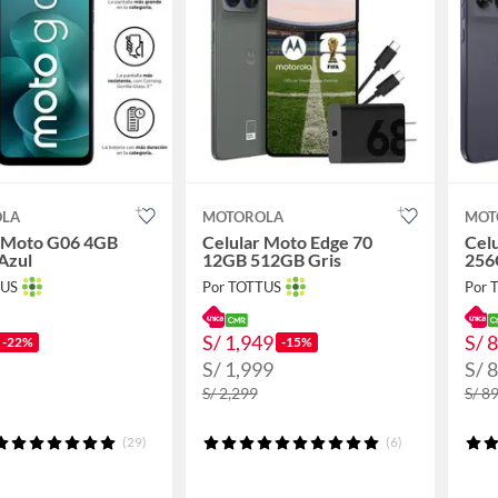
OLA
MOTOROLA
MOT
r Moto G06 4GB
Celular Moto Edge 70
Cel
Azul
12GB 512GB Gris
256
TUS
Por TOTTUS
Por 
S/ 1,949
S/ 
-22%
-15%
S/ 1,999
S/ 
S/ 2,299
S/ 8
(29)
(6)