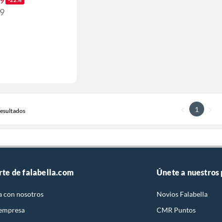
99
99
1
 Resultados
rte de falabella.com
Únete a nuestros
a con nosotros
Novios Falabella
 empresa
CMR Puntos