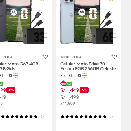
OROLA
MOTOROLA
ular Moto G67 4GB
Celular Moto Edge 70
GB Gris
Fusion 8GB 256GB Celeste
TOTTUS
Por TOTTUS
829
S/ 1,449
-8%
-9%
849
S/ 1,499
99
S/ 1,599
(2)
(1)