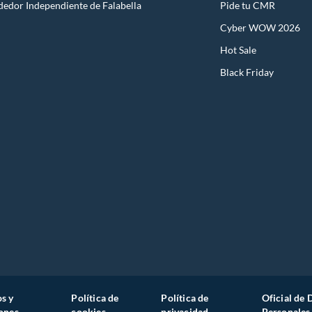
dedor Independiente de Falabella
Pide tu CMR
Cyber WOW 2026
Hot Sale
Black Friday
s y
Política de
Política de
Oficial de 
ones
cookies
privacidad
Personales