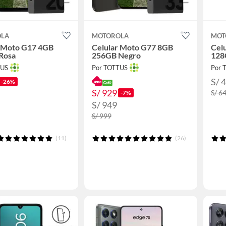
OLA
MOTOROLA
MOT
r Moto G17 4GB
Celular Moto G77 8GB
Cel
Rosa
256GB Negro
128
TUS
Por TOTTUS
Por 
S/ 
-26%
S/ 929
S/ 6
-7%
S/ 949
S/ 999
(11)
(26)