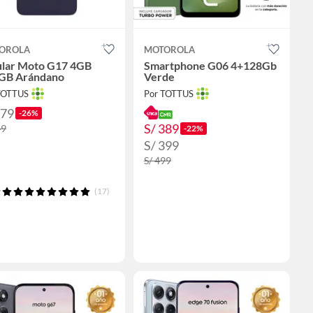
OROLA
MOTOROLA
ular Moto G17 4GB
Smartphone G06 4+128Gb
GB Arándano
Verde
TOTTUS
Por TOTTUS
479
-26%
S/ 389
49
-22%
S/ 399
S/ 499
(17)