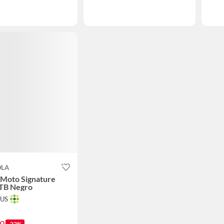
OLA
 Moto Signature
TB Negro
TUS
-22%