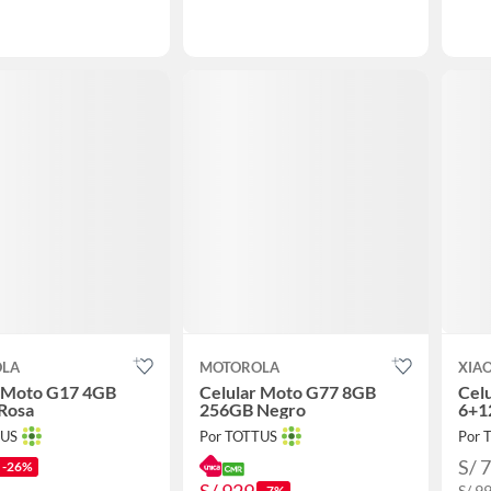
OLA
MOTOROLA
XIA
r Moto G17 4GB
Celular Moto G77 8GB
Cel
Rosa
256GB Negro
6+1
TUS
Por TOTTUS
Por 
S/ 
-26%
S/ 9
-7%