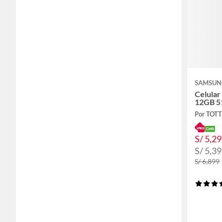
SAMSUN
Celular
12GB 5
Por TOT
S/ 5,2
S/ 5,3
S/ 6,899