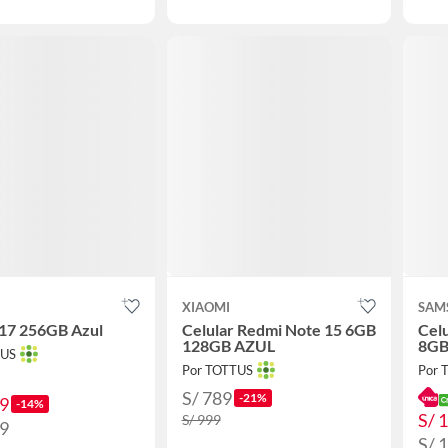
XIAOMI
SAM
 17 256GB Azul
Celular Redmi Note 15 6GB
Cel
128GB AZUL
8GB
TUS
Por TOTTUS
Por 
S/ 789
-21%
99
-14%
S/ 
S/ 999
99
S/ 