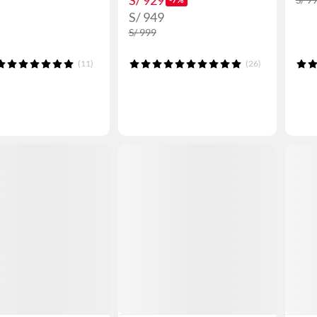
S/ 929
S/ 949
S/ 999
(11)
(26)