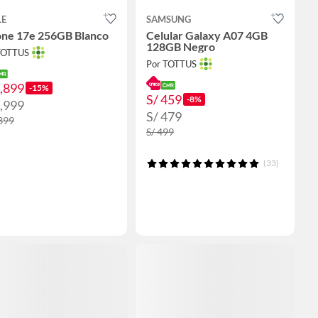
LE
SAMSUNG
one 17e 256GB Blanco
Celular Galaxy A07 4GB
128GB Negro
TOTTUS
Por TOTTUS
2,899
-15%
S/ 459
-8%
2,999
S/ 479
,399
S/ 499
(33)