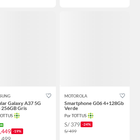
SUNG
MOTOROLA
ular Galaxy A37 5G
Smartphone G06 4+128Gb
 256GB Gris
Verde
TOTTUS
Por TOTTUS
S/ 379
-24%
1,449
S/ 499
-19%
1,499