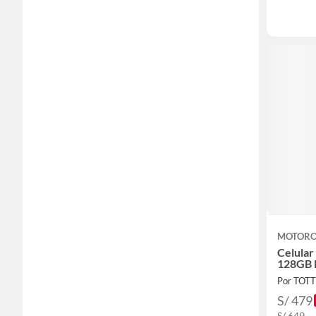
MOTOR
Celula
128GB 
Por TOT
S/ 479
S/ 649