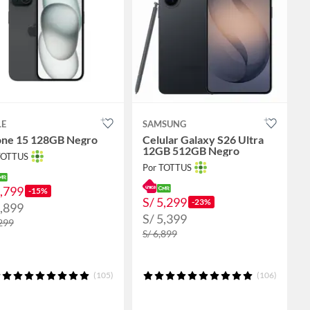
LE
SAMSUNG
one 15 128GB Negro
Celular Galaxy S26 Ultra
12GB 512GB Negro
TOTTUS
Por TOTTUS
2,799
-15%
S/ 5,299
-23%
2,899
S/ 5,399
,299
S/ 6,899
(105)
(106)