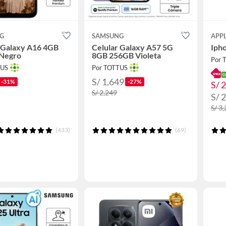
G
SAMSUNG
APP
 Galaxy A16 4GB
Celular Galaxy A57 5G
Iph
Negro
8GB 256GB Violeta
Por 
TUS
Por TOTTUS
S/ 1,649
-31%
-27%
S/ 
S/ 2,249
S/ 
S/ 3
(433)
(69)