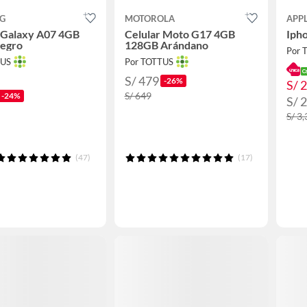
G
MOTOROLA
APP
 Galaxy A07 4GB
Celular Moto G17 4GB
Iph
egro
128GB Arándano
Por 
TUS
Por TOTTUS
S/ 479
-26%
S/ 
S/ 649
-24%
S/ 
S/ 3
(47)
(17)