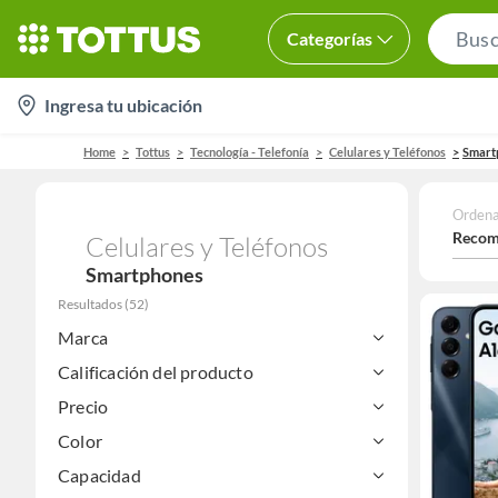
Categorías
location-
Ingresa tu ubicación
icon
Home
Tottus
Tecnología - Telefonía
Celulares y Teléfonos
Smart
Ordena
Recom
Celulares y Teléfonos
Smartphones
Resultados
(
52
)
Marca
Calificación del producto
Precio
Color
Capacidad