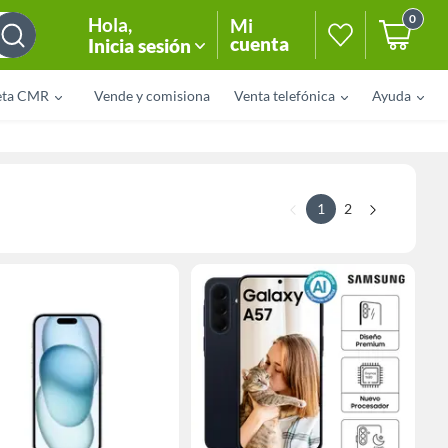
0
Hola
,
Mi
cuenta
Inicia sesión
eta CMR
Vende y comisiona
Venta telefónica
Ayuda
1
2