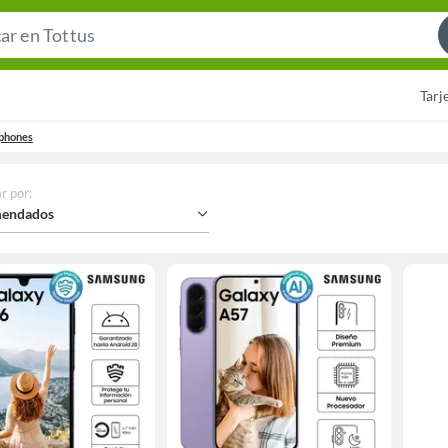
Search
Bar
Tarj
phones
r por
:
endados