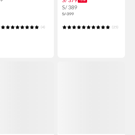
S/ 379
S/ 389
S/ 399
(4)
(25)