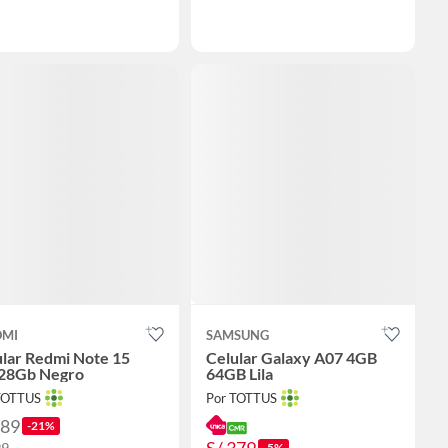
OMI
SAMSUNG
ular Redmi Note 15
Celular Galaxy A07 4GB
28Gb Negro
64GB Lila
TOTTUS
Por TOTTUS
789
-21%
99
-5%