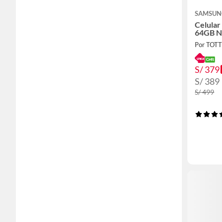
SAMSUN
Celular
64GB N
Por TOT
S/ 379
S/ 389
S/ 499