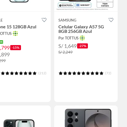
LE
SAMSUNG
one 15 128GB Azul
Celular Galaxy A57 5G
8GB 256GB Azul
TOTTUS
Por TOTTUS
S/ 1,649
-27%
2,799
-15%
S/ 2,249
2,899
,299
(212)
(72)