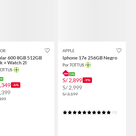
OR
APPLE
ular 600 8GB 512GB
Iphone 17e 256GB Negro
k + Watch 2I
Por TOTTUS
TOTTUS
S/ 2,899
-9%
2,349
-6%
S/ 2,999
2,399
S/ 3,199
,499
(1)