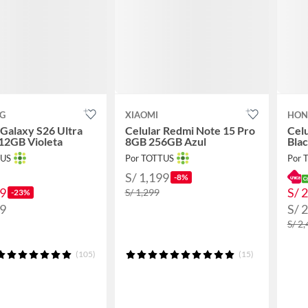
G
XIAOMI
HON
 Galaxy S26 Ultra
Celular Redmi Note 15 Pro
Cel
12GB Violeta
8GB 256GB Azul
Blac
TUS
Por TOTTUS
Por 
S/ 1,199
-8%
99
S/ 
S/ 1,299
-23%
99
S/ 
S/ 2
(105)
(15)