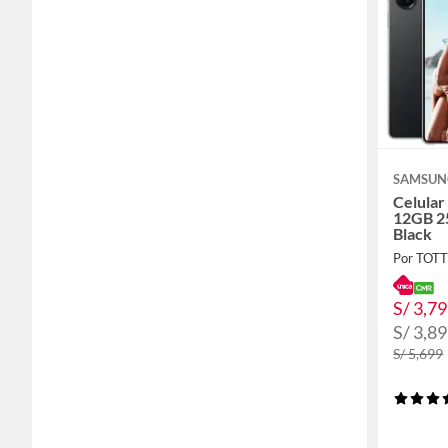
SAMSUN
Celular
12GB 2
Black
Por TOT
S/ 3,7
S/ 3,8
S/ 5,699