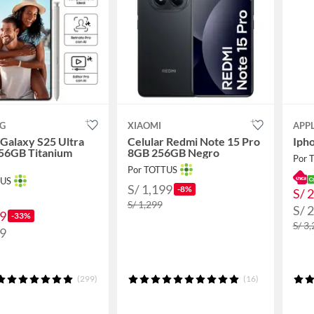
G
XIAOMI
APP
 Galaxy S25 Ultra
Celular Redmi Note 15 Pro
Iph
56GB Titanium
8GB 256GB Negro
Por 
Por TOTTUS
TUS
S/ 1,199
-8%
S/ 
S/ 1,299
S/ 
99
-33%
S/ 3
99
(299)
(16)