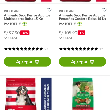
RICOCAN
RICOCAN
Alimento Seco Perros Adultos
Alimento Seco Perros Adultos
Multisabores Bolsa 15 Kg
Pequeños Cordero Bolsa 15 Kg
Por TOTTUS
Por TOTTUS
S/ 97.90
S/ 105.90
-15%
-8%
S/ 114.90
S/ 114.90
(23)
(59)
Agregar
Agregar