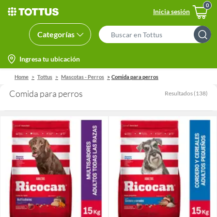
Inicia sesión
Categorías
Search
Bar
location-
Ingresa tu ubicación
icon
Home
Tottus
Mascotas - Perros
Comida para perros
Comida para perros
Resultados
(
138
)