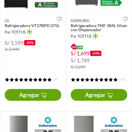
LG
SAMSUNG
Refrigeradora VT37BPD 375L
Refrigeradora TMF 384L Silver
con Dispensador
Por TOTTUS
Por TOTTUS
S/ 1,599
-35%
S/ 2,449
S/ 1,699
-24%
S/ 1,749
S/ 2,249
(11)
(105)
Agregar
Agregar