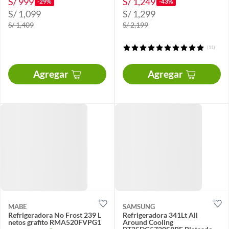
S/ 999
S/ 1,249
-29%
-43%
S/ 1,099
S/ 1,299
S/ 1,409
S/ 2,199
(11)
Agregar
Agregar
MABE
SAMSUNG
Refrigeradora No Frost 239 L
Refrigeradora 341Lt All
netos grafito RMA520FVPG1
Around Cooling