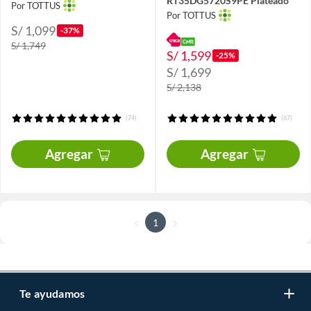
RT35DG5720S9PE Plateado
Por TOTTUS
Por TOTTUS
S/ 1,099
-37%
S/ 1,749
S/ 1,599
-25%
S/ 1,699
S/ 2,138
(74)
(67)
Agregar
Agregar
1
Te ayudamos