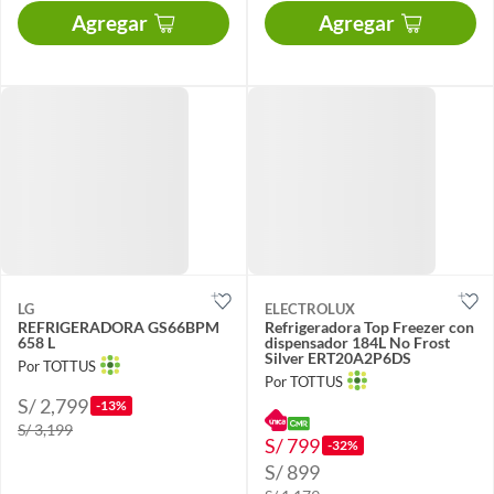
Agregar
Agregar
LG
ELECTROLUX
REFRIGERADORA GS66BPM
Refrigeradora Top Freezer con
658 L
dispensador 184L No Frost
Silver ERT20A2P6DS
Por TOTTUS
Por TOTTUS
S/ 2,799
-13%
S/ 3,199
S/ 799
-32%
S/ 899