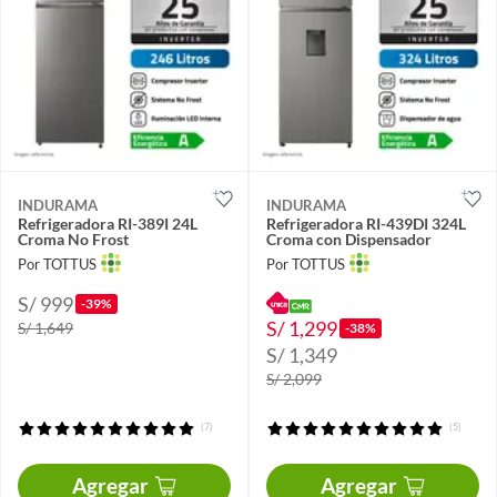
INDURAMA
INDURAMA
Refrigeradora RI-389I 24L
Refrigeradora RI-439DI 324L
Croma No Frost
Croma con Dispensador
Por TOTTUS
Por TOTTUS
S/ 999
-39%
S/ 1,299
S/ 1,649
-38%
S/ 1,349
S/ 2,099
(7)
(5)
Agregar
Agregar