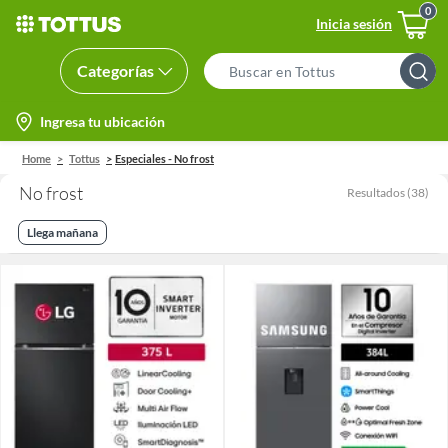
Inicia sesión
Categorías
Search
Bar
location-
Ingresa tu ubicación
icon
Home
Tottus
Especiales - No frost
No frost
Resultados
(
38
)
Llega mañana