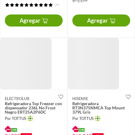
S/ 1,179
(26)
Agregar
Agregar
ELECTROLUX
HISENSE
Refrigeradora Top Freezer con
Refrigeradora
dispensador 236L No Frost
RT3N375NMCA Top Mount
Negro ERT25A2P6DC
379L Gris
Por TOTTUS
Por TOTTUS