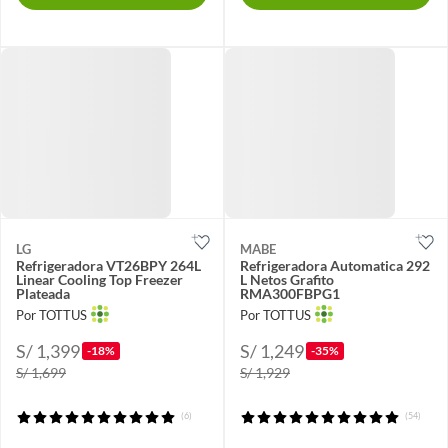
LG
MABE
Refrigeradora VT26BPY 264L
Refrigeradora Automatica 292
Linear Cooling Top Freezer
L Netos Grafito
Plateada
RMA300FBPG1
Por TOTTUS
Por TOTTUS
S/ 1,399
S/ 1,249
-18%
-35%
S/ 1,699
S/ 1,929
(6)
(54)