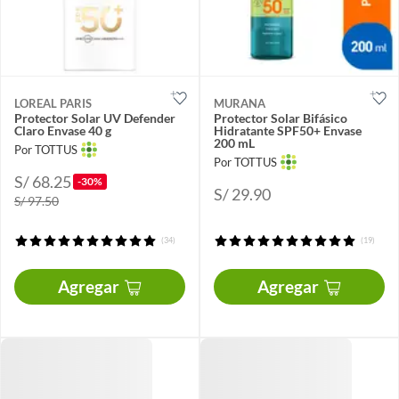
LOREAL PARIS
MURANA
Protector Solar UV Defender
Protector Solar Bifásico
Claro Envase 40 g
Hidratante SPF50+ Envase
200 mL
Por TOTTUS
Por TOTTUS
S/ 68.25
-30%
S/ 29.90
S/ 97.50
(34)
(19)
Agregar
Agregar