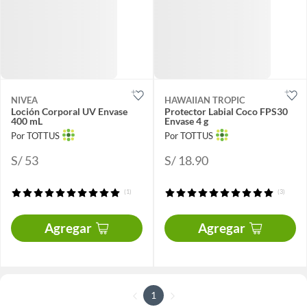
NIVEA
HAWAIIAN TROPIC
Loción Corporal UV Envase
Protector Labial Coco FPS30
400 mL
Envase 4 g
Por TOTTUS
Por TOTTUS
S/ 53
S/ 18.90
(1)
(3)
Agregar
Agregar
1