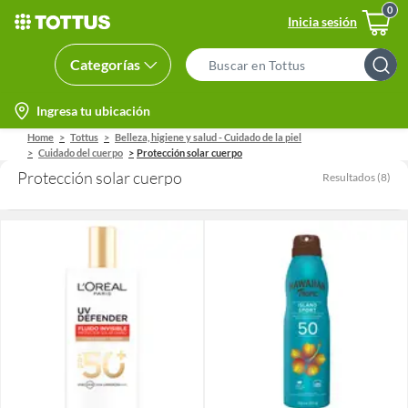
Inicia sesión
Categorías
Search
Bar
location-
Ingresa tu ubicación
icon
Home
Tottus
Belleza, higiene y salud - Cuidado de la piel
Cuidado del cuerpo
Protección solar cuerpo
Protección solar cuerpo
Resultados
(
8
)