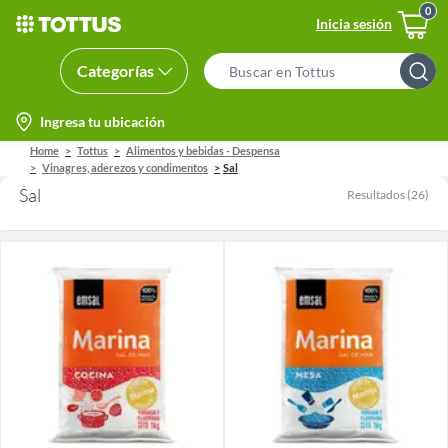
Inicia sesión
Categorías
Search
Bar
location-
Ingresa tu ubicación
icon
Home
Tottus
Alimentos y bebidas - Despensa
Vinagres, aderezos y condimentos
Sal
Sal
Resultados
(
26
)