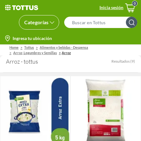
Inicia sesión
Categorías
Search
Bar
location-
Ingresa tu ubicación
icon
Home
Tottus
Alimentos y bebidas - Despensa
Arroz, Legumbres y Semillas
Arroz
Arroz - tottus
Resultados
(
9
)