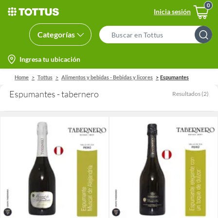
Inicia sesión
Categorías
Search
Bar
location-
Ingresa tu ubicación
icon
Home
Tottus
Alimentos y bebidas - Bebidas y licores
Espumantes
Espumantes - tabernero
Resultados
(
2
)