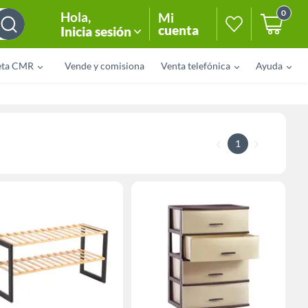
0
Hola
,
Mi
cuenta
Inicia sesión
eta CMR
Vende y comisiona
Venta telefónica
Ayuda
1