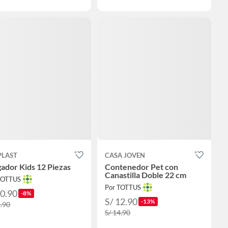
PLAST
CASA JOVEN
ador Kids 12 Piezas
Contenedor Pet con
Canastilla Doble 22 cm
TOTTUS
Por TOTTUS
10.90
-8%
S/ 12.90
-13%
1.90
S/ 14.90