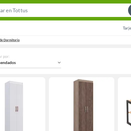
Search
Bar
Tarj
de Dormitorio
r por
:
endados