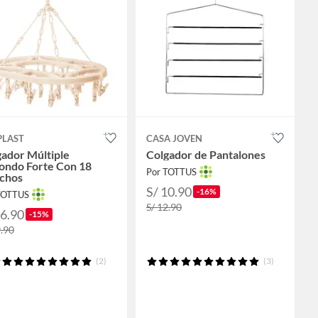
PLAST
CASA JOVEN
ador Múltiple
Colgador de Pantalones
ondo Forte Con 18
Por TOTTUS
chos
S/ 10.90
-16%
TOTTUS
S/ 12.90
16.90
-15%
9.90
(2)
(3)