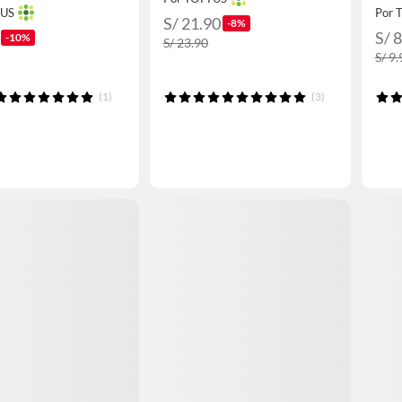
TUS
Por 
S/ 21.90
-8%
S/ 
-10%
S/ 23.90
S/ 9.
(1)
(3)