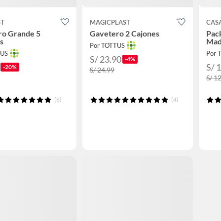
ST
MAGICPLAST
CAS
ro Grande 5
Gavetero 2 Cajones
Pac
s
Mad
Por TOTTUS
TUS
Por 
S/ 23.90
-4%
S/ 
-20%
S/ 24.99
S/ 1
(6)
(4)