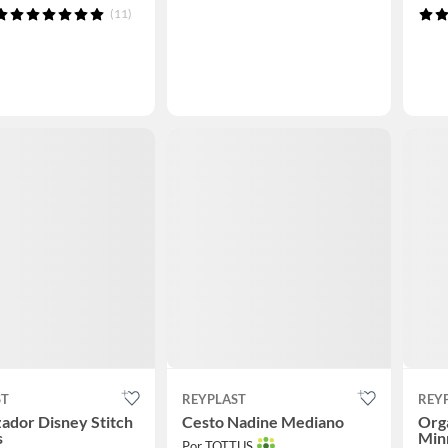
(11)
ST
REYPLAST
REY
ador Disney Stitch
Cesto Nadine Mediano
Org
s
Minn
Por TOTTUS