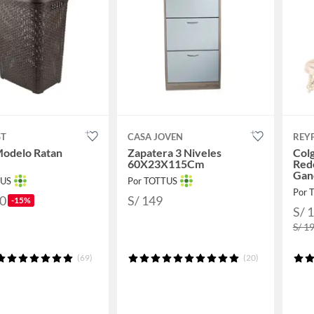
ST
CASA JOVEN
REY
Modelo Ratan
Zapatera 3 Niveles
Colg
60X23X115Cm
Red
Gan
TUS
Por TOTTUS
Por 
90
S/ 149
-15%
S/ 
S/ 1
(69)
(20)