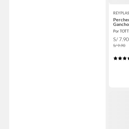
REYPLA
Perche
Gancho
Por TOT
S/ 7.90
S/ 9.90