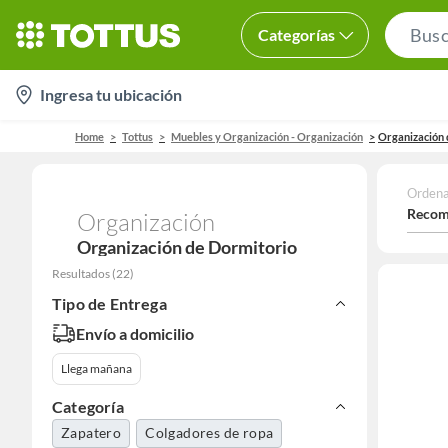
Categorías
location-
Ingresa tu ubicación
icon
Home
Tottus
Muebles y Organización - Organización
Organización 
Ordena
Recom
Organización
Organización de Dormitorio
Resultados
(
22
)
Tipo de Entrega
Envío a domicilio
Llega mañana
Categoría
Zapatero
Colgadores de ropa