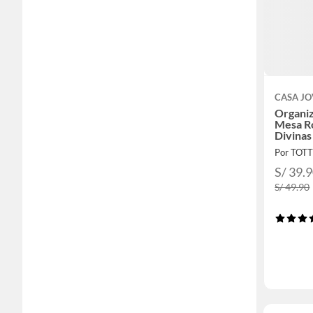
CASA J
Organiz
Mesa Ro
Divinas
Por TOT
S/ 39.
S/ 49.90