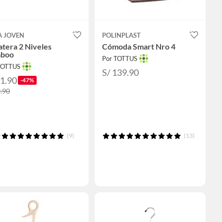
A JOVEN
POLINPLAST
tera 2 Niveles
Cómoda Smart Nro 4
boo
Por TOTTUS
TOTTUS
S/ 139.90
31.90
-47%
9.90
(9)
(13)