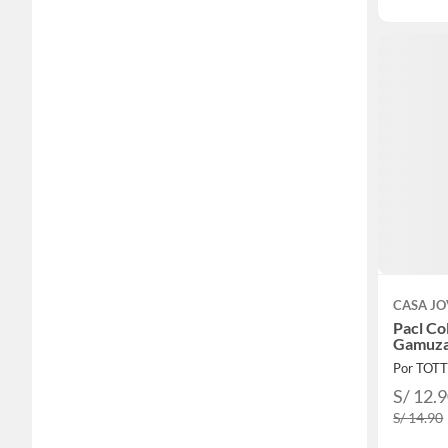
CASA J
Pacl Co
Gamuza
Por TOT
S/ 12.
S/ 14.90