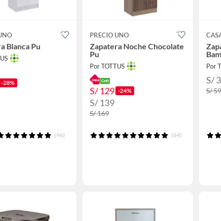
 UNO
PRECIO UNO
CAS
a Blanca Pu
Zapatera Noche Chocolate
Zapa
Pu
Bam
TUS
Por TOTTUS
Por 
S/ 
-28%
S/ 129
S/ 5
-24%
S/ 139
S/ 169
(96)
(64)