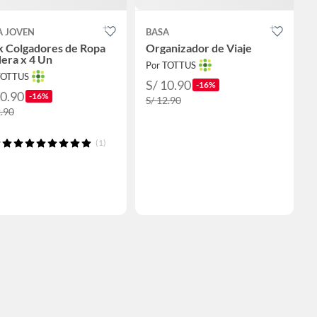
A JOVEN
BASA
k Colgadores de Ropa
Organizador de Viaje
era x 4 Un
Por TOTTUS
TOTTUS
S/ 10.90
-16%
10.90
-16%
S/ 12.90
2.90
(1)