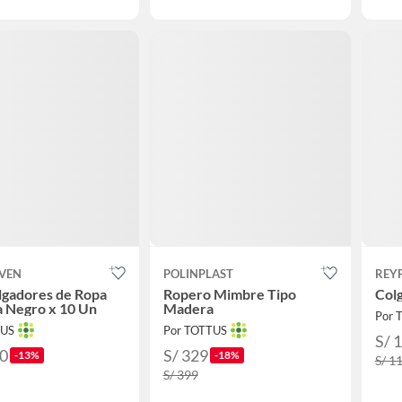
OVEN
POLINPLAST
REY
lgadores de Ropa
Ropero Mimbre Tipo
Colg
 Negro x 10 Un
Madera
Por 
TUS
Por TOTTUS
S/ 
90
S/ 329
-13%
-18%
S/ 1
S/ 399