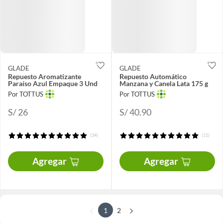
GLADE
GLADE
Repuesto Aromatizante
Repuesto Automático
Paraíso Azul Empaque 3 Und
Manzana y Canela Lata 175 g
Por TOTTUS
Por TOTTUS
S/ 26
S/ 40.90
(34)
(11)
Agregar
Agregar
1
2