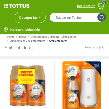
Inicia sesión
Categorías
Search
Bar
location-
Ingresa tu ubicación
icon
Home
Tottus
Utiles de aseo y limpieza - Limpiadores
Ambientales y desinfectantes
Ambientadores
Ambientadores
Resultados
(
49
)