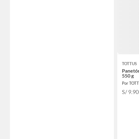
TOTTUS
Panetón
550 g
Por TOT
S/ 9.90