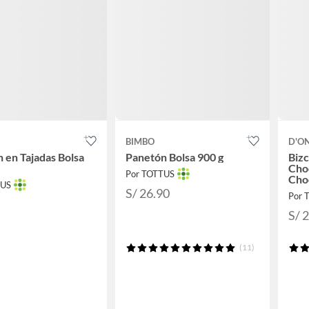
BIMBO
D'O
 en Tajadas Bolsa
Panetón Bolsa 900 g
Biz
Cho
Por TOTTUS
Choc
TUS
S/ 26.90
Por 
S/ 
(11)