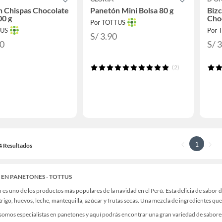
 Chispas Chocolate
Panetón Mini Bolsa 80 g
Biz
00 g
Choc
Por TOTTUS
TUS
Por 
S/ 3.90
90
S/ 
(2)
1
24 Resultados
 EN PANETONES - TOTTUS
 es uno de los productos más populares de la navidad en el Perú. Esta delicia de sabor
trigo, huevos, leche, mantequilla, azúcar y frutas secas. Una mezcla de ingredientes que
 somos especialistas en panetones y aquí podrás encontrar una gran variedad de sabores