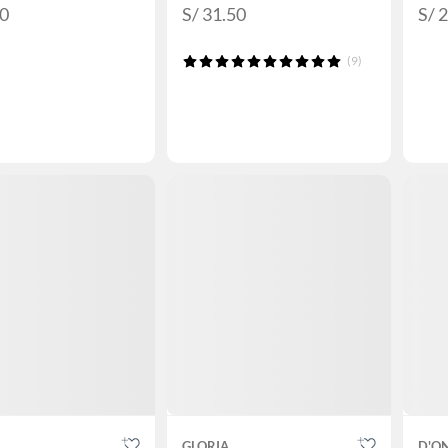
90
S/ 31.50
S/ 
(9)
GLORIA
D'O