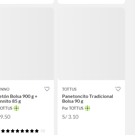
INNO
TOTTUS
tón Bolsa 900 g +
Panetoncito Tradicional
nnito 85 g
Bolsa 90 g
TOTTUS
Por TOTTUS
29.50
S/ 3.10
(1)