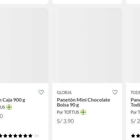
GLORIA
TOD
 Caja 900 g
Panetón Mini Chocolate
Pane
Bolsa 90 g
Todi
TUS
Por TOTTUS
Por 
90
S/ 3.90
S/ 
(6)