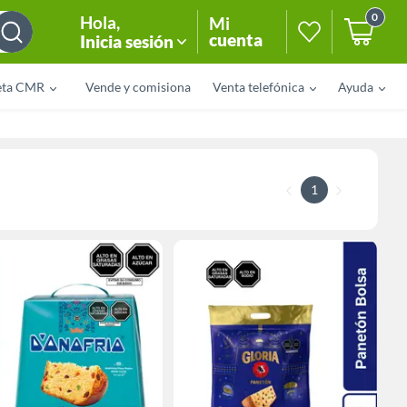
0
Hola
,
Mi
cuenta
Inicia sesión
eta CMR
Vende y comisiona
Venta telefónica
Ayuda
1