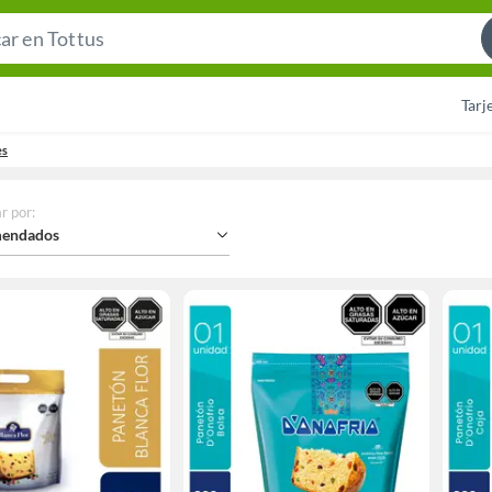
Search
Bar
Tarj
es
r por
:
endados