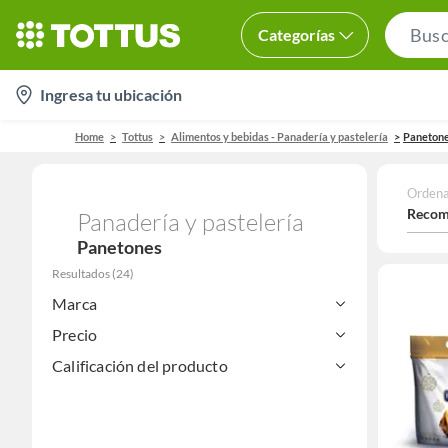
Categorías
location-
Ingresa tu ubicación
icon
Home
Tottus
Alimentos y bebidas - Panadería y pastelería
Paneton
Ordena
Recom
Panadería y pastelería
Panetones
Resultados
(
24
)
Marca
Precio
Calificación del producto