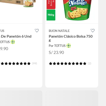
TUS
BUON NATALE
a De Panetón 6 Und
Panetón Clásico Bolsa 750
g
TOTTUS
Por TOTTUS
69.90
S/ 23.90
(99)
(2)