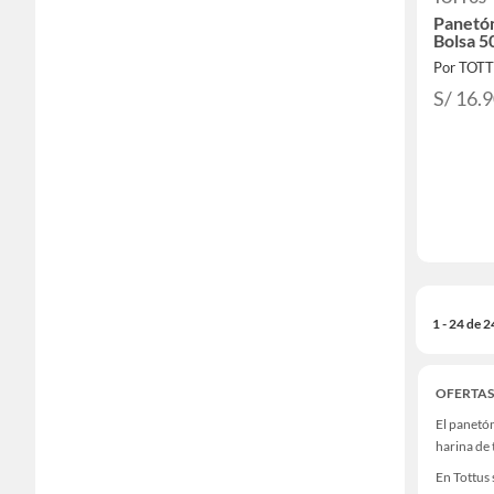
Panetón
Bolsa 5
Por TOT
S/ 16.
1 - 24 de 
OFERTAS
El panetón
harina de 
En Tottus