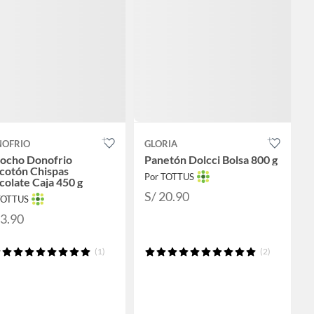
NOFRIO
GLORIA
cocho Donofrio
Panetón Dolcci Bolsa 800 g
cotón Chispas
Por TOTTUS
olate Caja 450 g
S/ 20.90
TOTTUS
23.90
(1)
(2)