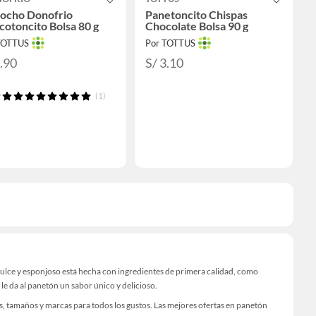
cocho Donofrio
Panetoncito Chispas
otoncito Bolsa 80 g
Chocolate Bolsa 90 g
TOTTUS
Por TOTTUS
3.90
S/ 3.10
(1)
 dulce y esponjoso está hecha con ingredientes de primera calidad, como
 le da al panetón un sabor único y delicioso.
, tamaños y marcas para todos los gustos. Las mejores ofertas en panetón