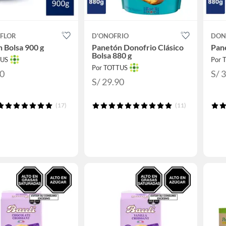
 FLOR
D'ONOFRIO
DON
 Bolsa 900 g
Panetón Donofrio Clásico
Pane
Bolsa 880 g
TUS
Por 
Por TOTTUS
20
S/ 
S/ 29.90
(17)
(11)