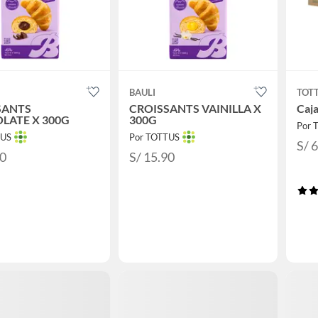
BAULI
TOT
SANTS
CROISSANTS VAINILLA X
Caj
LATE X 300G
300G
Por 
TUS
Por TOTTUS
S/ 
90
S/ 15.90