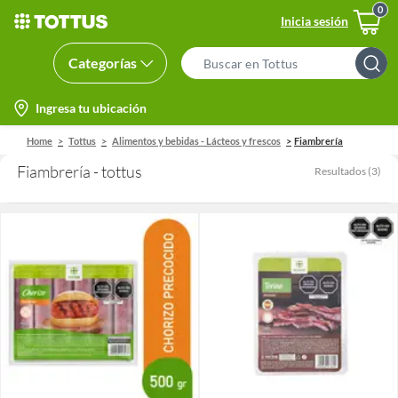
Inicia sesión
Categorías
Search
Bar
location-
Ingresa tu ubicación
icon
Home
Tottus
Alimentos y bebidas - Lácteos y frescos
Fiambrería
Fiambrería - tottus
Resultados
(
3
)