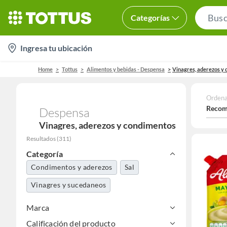
Categorías
location-
Ingresa tu ubicación
icon
Home
Tottus
Alimentos y bebidas - Despensa
Vinagres, aderezos y
Ordena
Recom
Despensa
Vinagres, aderezos y condimentos
Resultados
(
311
)
Categoría
Condimentos y aderezos
Sal
Vinagres y sucedaneos
Marca
Calificación del producto