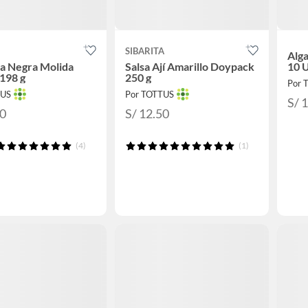
SIBARITA
Alga
a Negra Molida
Salsa Ají Amarillo Doypack
10 
198 g
250 g
Por 
TUS
Por TOTTUS
S/ 
90
S/ 12.50
(4)
(1)