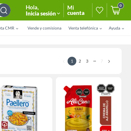
0
Hola
,
Mi
cuenta
Inicia sesión
eta CMR
Vende y comisiona
Venta telefónica
Ayuda
...
1
2
3
7