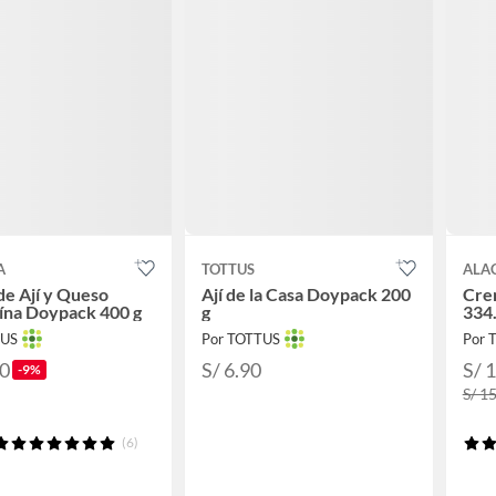
A
TOTTUS
ALA
e Ají y Queso
Ají de la Casa Doypack 200
Crem
ína Doypack 400 g
g
334.
TUS
Por TOTTUS
Por 
30
S/ 6.90
S/ 
-9%
S/ 1
(6)