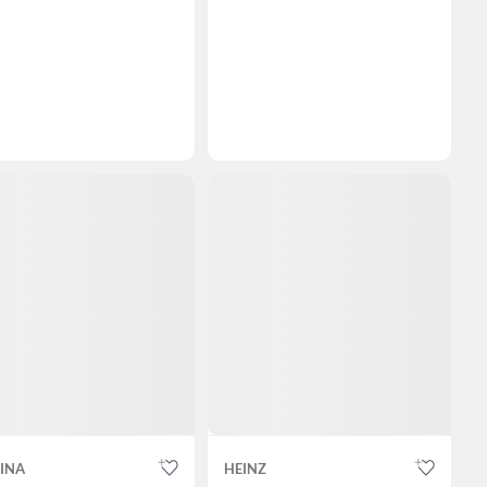
INA
HEINZ