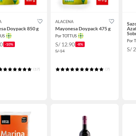
A
ALACENA
Saz
sa Doypack 850 g
Mayonesa Doypack 475 g
Azaf
Sob
TUS
Por TOTTUS
Por 
70
S/ 12.90
-10%
-8%
S/ 
S/ 14
(17)
(7)