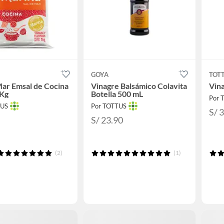
GOYA
TOT
Mar Emsal de Cocina
Vinagre Balsámico Colavita
Vina
 Kg
Botella 500 mL
Por 
TUS
Por TOTTUS
S/ 
S/ 23.90
(2)
(1)