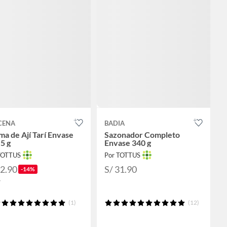
CENA
BADIA
a de Ají Tarí Envase
Sazonador Completo
5 g
Envase 340 g
TOTTUS
Por TOTTUS
12.90
S/ 31.90
-14%
5
(1)
(12)