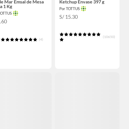
 de Mar Emsal de Mesa
Ketchup Envase 397 g
a 1 Kg
Por TOTTUS
TOTTUS
S/ 15.30
2.60
(10650)
(4)