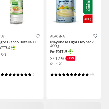
TUS
ALACENA
gre Blanco Botella 1 L
Mayonesa Light Doypack
400 g
TOTTUS
Por TOTTUS
3.90
S/ 12.90
-13%
S/ 14.90
(4)
(4)