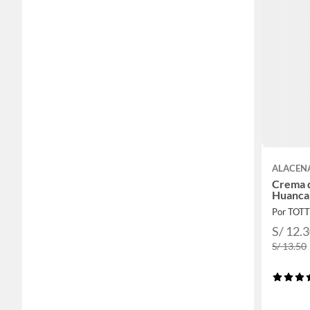
ALACEN
Crema d
Huanca
Por TOT
S/ 12.
S/ 13.50