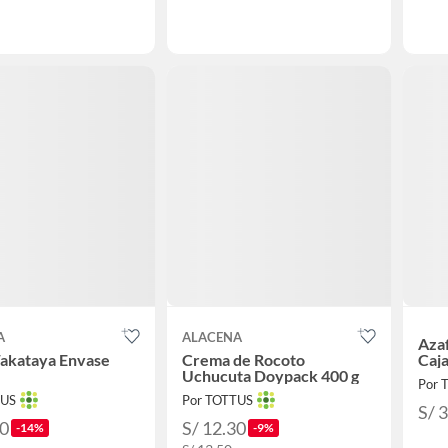
A
ALACENA
Aza
Wakataya Envase
Crema de Rocoto
Caja
Uchucuta Doypack 400 g
Por 
TUS
Por TOTTUS
S/ 
90
S/ 12.30
-14%
-9%