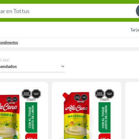
Search
Bar
Tarj
 condimentos
r por
:
endados