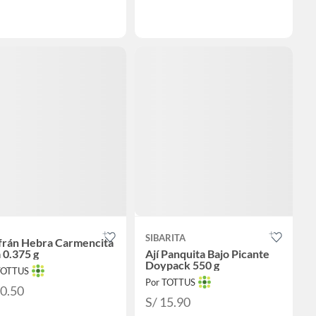
SIBARITA
frán Hebra Carmencita
 0.375 g
Ají Panquita Bajo Picante
Doypack 550 g
TOTTUS
Por TOTTUS
30.50
S/ 15.90