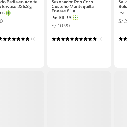
ado Badia en Aceite
Sazonador Pop Corn
Sal
a Envase 226.8 g
Costeño Mantequilla
Bols
Envase 81 g
TUS
Por 
Por TOTTUS
90
S/ 
S/ 10.90
(1)
(1)