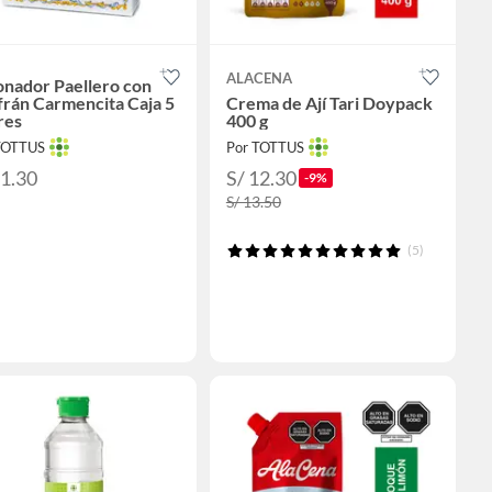
ALACENA
onador Paellero con
rán Carmencita Caja 5
Crema de Ají Tari Doypack
res
400 g
TOTTUS
Por TOTTUS
21.30
S/ 12.30
-9%
S/ 13.50
(5)