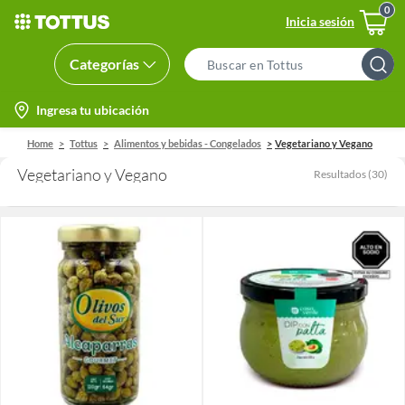
Inicia sesión
Categorías
Search
Bar
location-
Ingresa tu ubicación
icon
Home
Tottus
Alimentos y bebidas - Congelados
Vegetariano y Vegano
Vegetariano y Vegano
Resultados
(
30
)