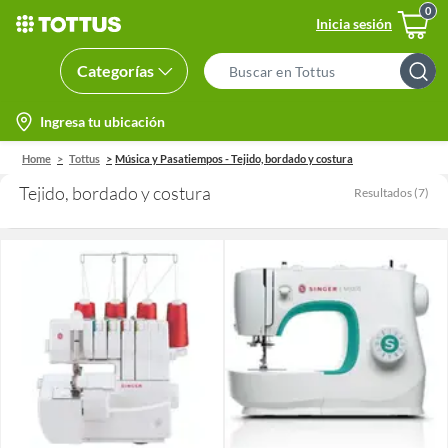
Inicia sesión
Categorías
Search
Bar
location-
Ingresa tu ubicación
icon
Home
Tottus
Música y Pasatiempos - Tejido, bordado y costura
Tejido, bordado y costura
Resultados
(
7
)