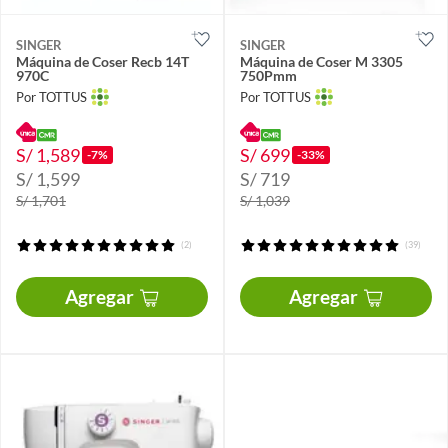
SINGER
SINGER
Máquina de Coser Recb 14T
Máquina de Coser M 3305
970C
750Pmm
Por TOTTUS
Por TOTTUS
S/ 1,589
S/ 699
-7%
-33%
S/ 1,599
S/ 719
S/ 1,701
S/ 1,039
(2)
(39)
Agregar
Agregar