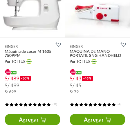
SINGER
SINGER
Máquina de coser M 1605
MAQUINA DE MANO
750PPM
PORTATIL SNG HANDHELD
Por TOTTUS
Por TOTTUS
S/ 489
S/ 43
-30%
-46%
S/ 499
S/ 45
S/ 699
S/ 79
(37)
(4)
Agregar
Agregar