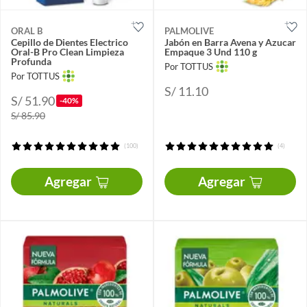
ORAL B
PALMOLIVE
Cepillo de Dientes Electrico
Jabón en Barra Avena y Azucar
Oral-B Pro Clean Limpieza
Empaque 3 Und 110 g
Profunda
Por TOTTUS
Por TOTTUS
S/ 11.10
S/ 51.90
-40%
S/ 85.90
(100)
(4)
Agregar
Agregar