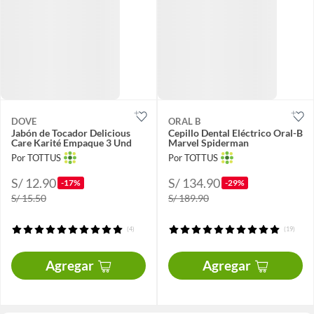
DOVE
ORAL B
Jabón de Tocador Delicious
Cepillo Dental Eléctrico Oral-B
Care Karité Empaque 3 Und
Marvel Spiderman
Por TOTTUS
Por TOTTUS
S/ 12.90
S/ 134.90
-17%
-29%
S/ 15.50
S/ 189.90
(4)
(19)
Agregar
Agregar