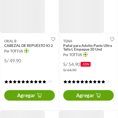
ORAL B
TENA
CABEZAL DE REPUESTO IO 2
Pañal para Adulto Pants Ultra
Talla L Empaque 20 Und
Por TOTTUS
Por TOTTUS
S/ 49.90
S/ 54.90
-15%
S/ 64.90
(11)
(1)
Agregar
Agregar