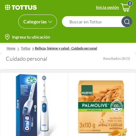
Inicia sesión
Categorías
Search
Bar
location-
Ingresa tu ubicación
icon
Home
Tottus
Belleza, higiene y salud - Cuidado personal
Cuidado personal
Resultados
(
815
)