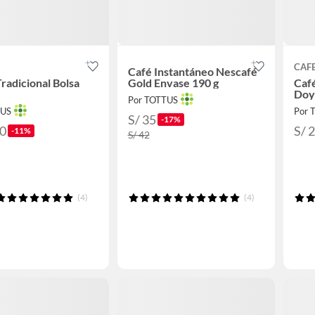
CAF
Café Instantáneo Nescafé
radicional Bolsa
Gold Envase 190 g
Café
Doy
Por TOTTUS
TUS
Por 
S/ 35
-17%
90
S/ 
-11%
S/ 42
(4)
(4)