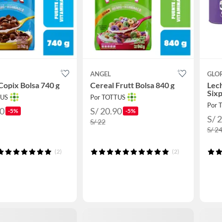
ANGEL
GLO
Copix Bolsa 740 g
Cereal Frutt Bolsa 840 g
Lec
Sixp
TUS
Por TOTTUS
Por 
90
S/ 20.90
-5%
-5%
S/ 
S/ 22
S/ 2
(2)
(2)