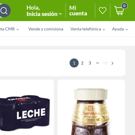
0
Hola
,
Mi
cuenta
Inicia sesión
eta CMR
Vende y comisiona
Venta telefónica
Ayuda
...
1
2
3
18