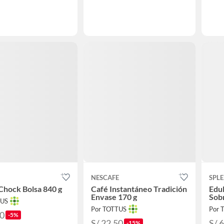
NESCAFE
SPL
Chock Bolsa 840 g
Café Instantáneo Tradición
Edul
Envase 170 g
Sob
TUS
Por TOTTUS
Por 
90
-5%
S/ 22.50
S/ 
-15%