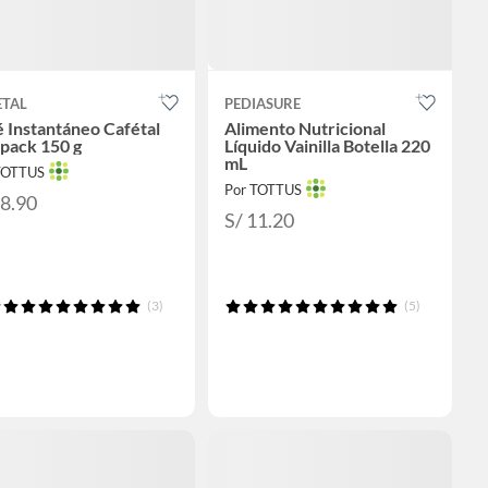
ETAL
PEDIASURE
 Instantáneo Cafétal
Alimento Nutricional
pack 150 g
Líquido Vainilla Botella 220
mL
TOTTUS
Por TOTTUS
28.90
S/ 11.20
(3)
(5)