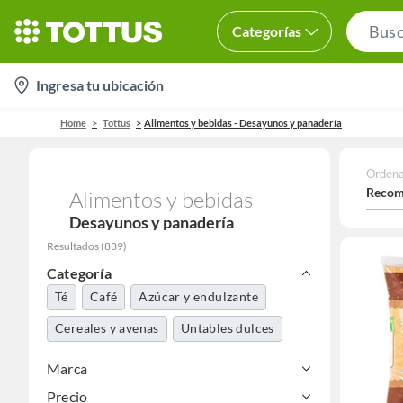
Categorías
location-
Ingresa tu ubicación
icon
Home
Tottus
Alimentos y bebidas - Desayunos y panadería
Ordena
Recom
Alimentos y bebidas
Desayunos y panadería
Resultados
(
839
)
Categoría
Té
Café
Azúcar y endulzante
Cereales y avenas
Untables dulces
Marca
Precio