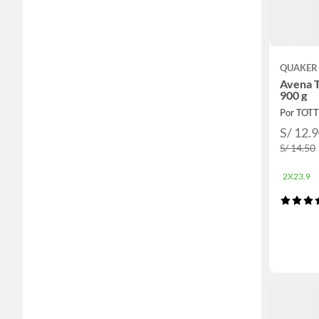
QUAKER
Avena T
900 g
Por TOT
S/ 12.
S/ 14.50
2X23.9