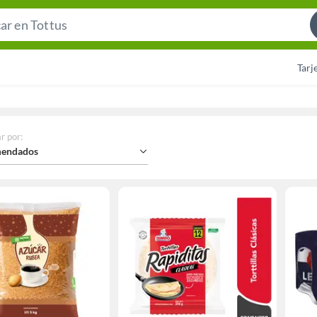
Search
Bar
Tarj
r por
:
endados