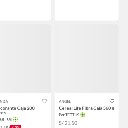
ENDA
ANGEL
corante Caja 200
Cereal Life Fibra Caja 560 g
res
Por TOTTUS
TOTTUS
S/ 21.50
61.90
-15%