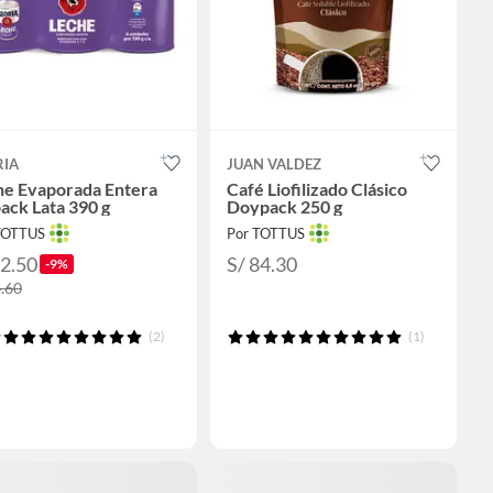
RIA
JUAN VALDEZ
he Evaporada Entera
Café Liofilizado Clásico
ack Lata 390 g
Doypack 250 g
TOTTUS
Por TOTTUS
22.50
S/ 84.30
-9%
4.60
(2)
(1)