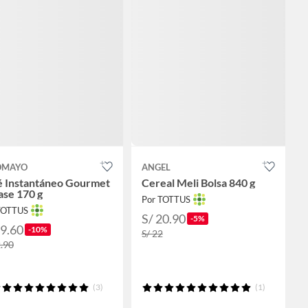
OMAYO
ANGEL
é Instantáneo Gourmet
Cereal Meli Bolsa 840 g
ase 170 g
Por TOTTUS
TOTTUS
S/ 20.90
-5%
29.60
-10%
S/ 22
2.90
(3)
(1)