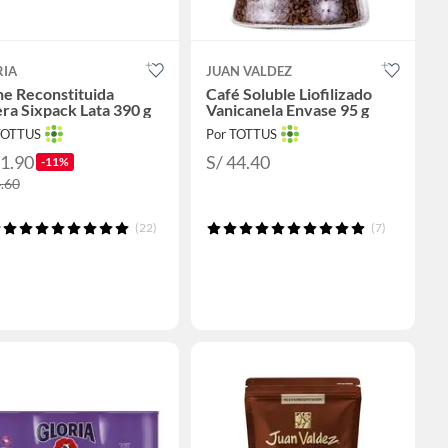
RIA
JUAN VALDEZ
e Reconstituida
Café Soluble Liofilizado
ra Sixpack Lata 390 g
Vanicanela Envase 95 g
TOTTUS
Por TOTTUS
21.90
S/ 44.40
-11%
4.60
(22)
(7)