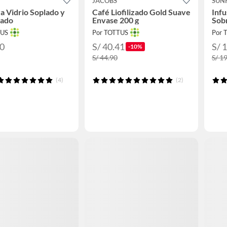
L
JACOBS
SUN
a Vidrio Soplado y
Café Liofilizado Gold Suave
Infu
ado
Envase 200 g
Sob
TUS
Por TOTTUS
Por 
90
S/ 40.41
S/ 
-10%
S/ 44.90
S/ 1
(4)
(2)