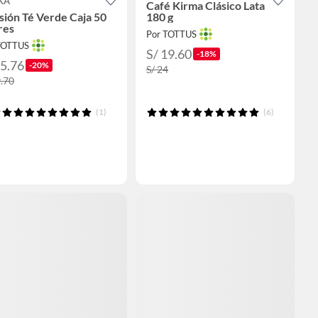
KA
Café Kirma Clásico Lata
sión Té Verde Caja 50
180 g
res
Por TOTTUS
TOTTUS
S/ 19.60
-18%
15.76
-20%
S/ 24
9.70
(1)
(6)