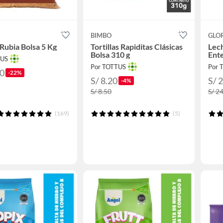
BIMBO
GLO
Rubia Bolsa 5 Kg
Tortillas Rapiditas Clásicas
Lech
Bolsa 310 g
Ente
TUS
Por TOTTUS
Por 
50
-22%
S/ 8.20
S/ 
-4%
S/ 8.50
S/ 2
(169)
(5)