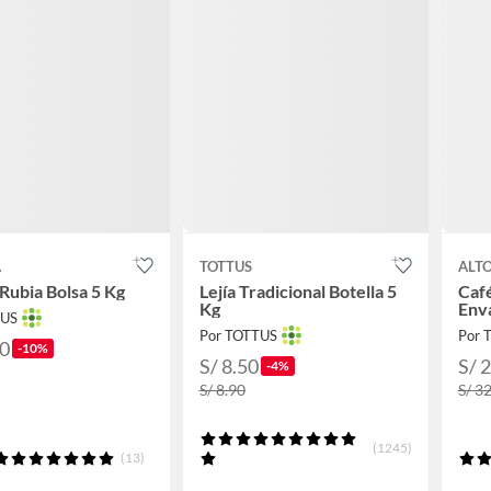
A
TOTTUS
ALT
Rubia Bolsa 5 Kg
Lejía Tradicional Botella 5
Caf
Kg
Env
TUS
Por TOTTUS
Por 
90
-10%
S/ 8.50
S/ 
-4%
S/ 8.90
S/ 3
(1245)
(13)